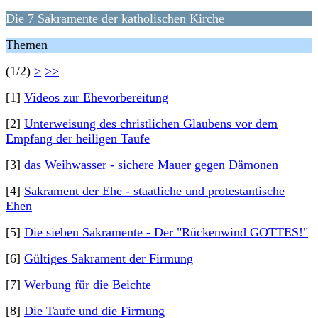
Die 7 Sakramente der katholischen Kirche
Themen
(1/2)
>
>>
[1]
Videos zur Ehevorbereitung
[2]
Unterweisung des christlichen Glaubens vor dem
Empfang der heiligen Taufe
[3]
das Weihwasser - sichere Mauer gegen Dämonen
[4]
Sakrament der Ehe - staatliche und protestantische
Ehen
[5]
Die sieben Sakramente - Der "Rückenwind GOTTES!"
[6]
Gültiges Sakrament der Firmung
[7]
Werbung für die Beichte
[8]
Die Taufe und die Firmung