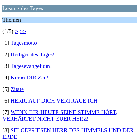
Losung des Tages
Themen
(1/5)
>
>>
[1]
Tagesmotto
[2]
Heiliger des Tages!
[3]
Tagesevangelium!
[4]
Nimm DIR Zeit!
[5]
Zitate
[6]
HERR, AUF DICH VERTRAUE ICH
[7]
WENN IHR HEUTE SEINE STIMME HÖRT,
VERHÄRTET NICHT EUER HERZ!
[8]
SEI GEPRIESEN HERR DES HIMMELS UND DER
ERDE