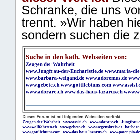
Schranke, die uns vo
trennt. »Wir haben hi
sondern suchen die z
Suche in den kath. Webseiten von:
Zeugen der Wahrheit
www.Jungfrau-der-Eucharistie.de
www.maria-die
www.barbara-weigand.de
www.adoremus.de
www.
www.gebete.ch
www.gottliebtuns.com
www.assisi.
www.adorare.ch
www.das-haus-lazarus.ch
www.wa
Dieses Forum ist mit folgenden Webseiten verlinkt
Zeugen der Wahrheit
-
www.assisi.ch
-
www.adorare.ch
-
Jungfrau.d
www.wallfahrten.ch
-
www.gebete.ch
-
www.segenskreis.at
-
barbara
www.gottliebtuns.com
-
www.das-haus-lazarus.ch
-
www.pater-pio.de