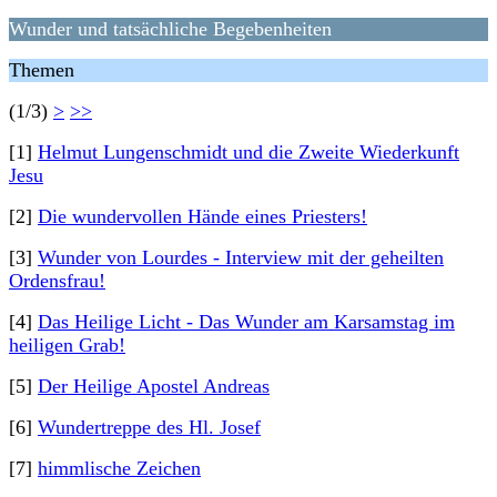
Wunder und tatsächliche Begebenheiten
Themen
(1/3)
>
>>
[1]
Helmut Lungenschmidt und die Zweite Wiederkunft
Jesu
[2]
Die wundervollen Hände eines Priesters!
[3]
Wunder von Lourdes - Interview mit der geheilten
Ordensfrau!
[4]
Das Heilige Licht - Das Wunder am Karsamstag im
heiligen Grab!
[5]
Der Heilige Apostel Andreas
[6]
Wundertreppe des Hl. Josef
[7]
himmlische Zeichen