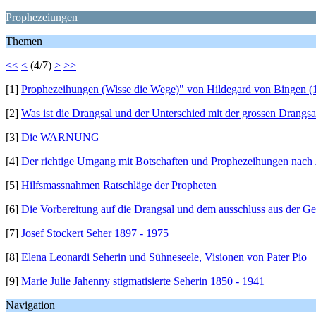
Prophezeiungen
Themen
<<
<
(4/7)
>
>>
[1]
Prophezeihungen (Wisse die Wege)" von Hildegard von Bingen (
[2]
Was ist die Drangsal und der Unterschied mit der grossen Drangsal
[3]
Die WARNUNG
[4]
Der richtige Umgang mit Botschaften und Prophezeihungen nach
[5]
Hilfsmassnahmen Ratschläge der Propheten
[6]
Die Vorbereitung auf die Drangsal und dem ausschluss aus der Ges
[7]
Josef Stockert Seher 1897 - 1975
[8]
Elena Leonardi Seherin und Sühneseele, Visionen von Pater Pio
[9]
Marie Julie Jahenny stigmatisierte Seherin 1850 - 1941
Navigation