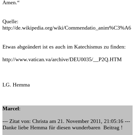
Amen.“
Quelle:
http://de.wikipedia.org/wiki/Commendatio_anim%C3%A6
Etwas abgeändert ist es auch im Katechismus zu finden:
http://www.vatican.va/archive/DEU0035/__P2Q.HTM
LG. Hemma
Marcel
:
--- Zitat von: Christa am 21. November 2011, 21:05:16 ---
Danke liebe Hemma für diesen wunderbaren Beitrag !