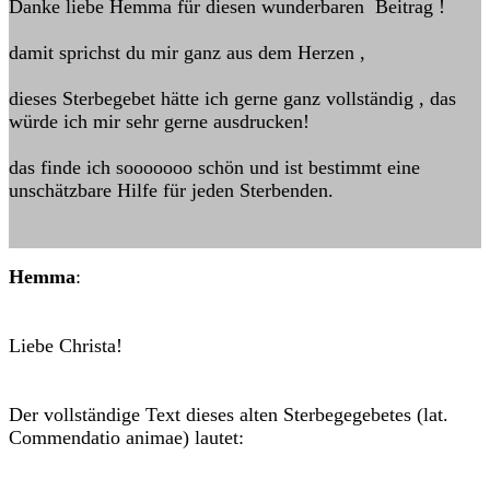
Danke liebe Hemma für diesen wunderbaren Beitrag !
damit sprichst du mir ganz aus dem Herzen ,
dieses Sterbegebet hätte ich gerne ganz vollständig , das
würde ich mir sehr gerne ausdrucken!
das finde ich sooooooo schön und ist bestimmt eine
unschätzbare Hilfe für jeden Sterbenden.
Hemma
:
Liebe Christa!
Der vollständige Text dieses alten Sterbegegebetes (lat.
Commendatio animae) lautet: