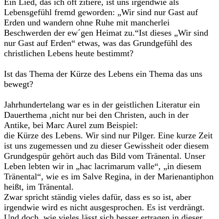
Ein Lied, das ich oft zitiere, ist uns irgendwie als
Lebensgefühl fremd geworden: „Wir sind nur Gast auf
Erden und wandern ohne Ruhe mit mancherlei
Beschwerden der ew´gen Heimat zu.“Ist dieses „Wir sind
nur Gast auf Erden“ etwas, was das Grundgefühl des
christlichen Lebens heute bestimmt?
Ist das Thema der Kürze des Lebens ein Thema das uns
bewegt?
Jahrhundertelang war es in der geistlichen Literatur ein
Dauerthema ,nicht nur bei den Christen, auch in der
Antike, bei Marc Aurel zum Beispiel:
die Kürze des Lebens. Wir sind nur Pilger. Eine kurze Zeit
ist uns zugemessen und zu dieser Gewissheit oder diesem
Grundgespür gehört auch das Bild vom Tränental. Unser
Leben lebten wir in „hac lacrimarum valle“, „in diesem
Tränental“, wie es im Salve Regina, in der Marienantiphon
heißt, im Tränental.
Zwar spricht ständig vieles dafür, dass es so ist, aber
irgendwie wird es nicht ausgesprochen. Es ist verdrängt.
Und doch, wie vieles lässt sich besser ertragen in dieser