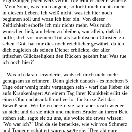
Ergötzungen jeden Reiz verlor. Die Mutter aber erwiderte:
`Mein Sohn, was mich angeht, so lockt mich nichts mehr
in diesem Leben. Ich weiß nicht, was ich hier noch
beginnen soll und wozu ich hier bin. Von dieser
Zeitlichkeit erhoffe ich mir nichts mehr. Was mich
wünschen ließ, am leben zu bleiben, war allein, daß ich
hoffe, dich vor meinem Tod als katholischen Christen zu
sehen. Gott hat mir dies noch reichlicher gewährt, da ich
dich zugleich als seinen Diener erblickte, der aller
irdischen Glückseligkeit den Rücken gekehrt hat: Was tue
ich noch hier?`
Was ich darauf erwiderte, weiß ich mich nicht mehr
genugsam zu erinnern. Denn gleich danach - es mochten 5
Tage oder wenig mehr vergangen sein - warf das Fieber sie
aufs Krankenlager: An einem Tag ihrer Krankheit erlitt sie
einen Ohnmachtsanfall und verlor für kurze Zeit das
Bewußtsein. Wir liefen herzu; sie kam aber rasch wieder
zu sich; und da sie mich und meinen Bruder an ihrem Bett
stehen sah, sagte sie zu uns, als wollte sie etwas wissen:
`Wo war ich?` Und da sie bemerkte, wie wir von Schmerz
und Trauer erschüttert waren, sagte sie: `Begrabt eure