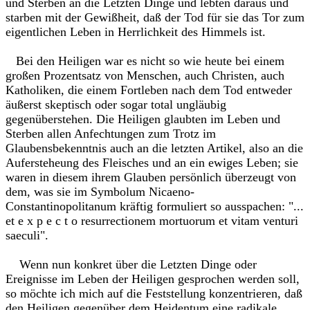
und Sterben an die Letzten Dinge und lebten daraus und
starben mit der Gewißheit, daß der Tod für sie das Tor zum
eigentlichen Leben in Herrlichkeit des Himmels ist.
Bei den Heiligen war es nicht so wie heute bei einem
großen Prozentsatz von Menschen, auch Christen, auch
Katholiken, die einem Fortleben nach dem Tod entweder
äußerst skeptisch oder sogar total ungläubig
gegenüberstehen. Die Heiligen glaubten im Leben und
Sterben allen Anfechtungen zum Trotz im
Glaubensbekenntnis auch an die letzten Artikel, also an die
Aufersteheung des Fleisches und an ein ewiges Leben; sie
waren in diesem ihrem Glauben persönlich überzeugt von
dem, was sie im Symbolum Nicaeno-
Constantinopolitanum kräftig formuliert so ausspachen: "...
et e x p e c t o resurrectionem mortuorum et vitam venturi
saeculi".
Wenn nun konkret über die Letzten Dinge oder
Ereignisse im Leben der Heiligen gesprochen werden soll,
so möchte ich mich auf die Feststellung konzentrieren, daß
den Heiligen gegenüber dem Heidentum eine radikale