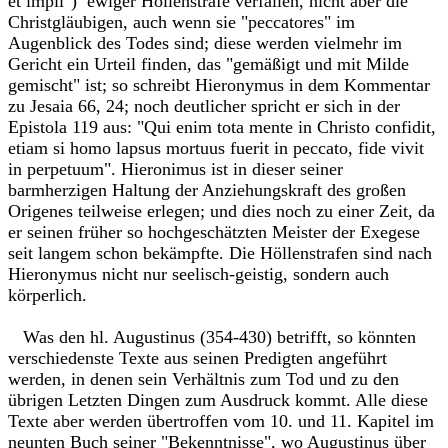
et impii") ewiger Höllenstrafe verfallen, nicht aber die
Christgläubigen, auch wenn sie "peccatores" im
Augenblick des Todes sind; diese werden vielmehr im
Gericht ein Urteil finden, das "gemäßigt und mit Milde
gemischt" ist; so schreibt Hieronymus in dem Kommentar
zu Jesaia 66, 24; noch deutlicher spricht er sich in der
Epistola 119 aus: "Qui enim tota mente in Christo confidit,
etiam si homo lapsus mortuus fuerit in peccato, fide vivit
in perpetuum". Hieronimus ist in dieser seiner
barmherzigen Haltung der Anziehungskraft des großen
Origenes teilweise erlegen; und dies noch zu einer Zeit, da
er seinen früher so hochgeschätzten Meister der Exegese
seit langem schon bekämpfte. Die Höllenstrafen sind nach
Hieronymus nicht nur seelisch-geistig, sondern auch
körperlich.
Was den hl. Augustinus (354-430) betrifft, so könnten
verschiedenste Texte aus seinen Predigten angeführt
werden, in denen sein Verhältnis zum Tod und zu den
übrigen Letzten Dingen zum Ausdruck kommt. Alle diese
Texte aber werden übertroffen vom 10. und 11. Kapitel im
neunten Buch seiner "Bekenntnisse", wo Augustinus über