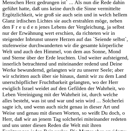
Menschen Herz gedrungen ist` ... Als nun die Rede dahin
geführt hatte, daß uns keine durch die Sinne vermittelte
Ergötzlichkeit, wie groß sie auch sein und in welch hellem
Glanz irdischen Lichtes sie auch erstrahlen möge, neben
den F r e u d e n jenes Lebens der Vergleichung, ja selbst
nur der Erwähnung wert erschien, da richteten wir in
steigender Inbrunst unsere Herzen auf das `Seiende selbst`,
stufenweise durchwanderten wir die gesamte körperliche
Welt und auch den Himmel, von dem aus Sonne, Mond
und Sterne über der Erde leuchten. Und weiter aufsteigend,
innerlich betrachtend und miteinander redend und Deine
Werke bewundernd, gelangten wir zu unserer Seele; aber
wir schritten auch über sie hinaus, damit wir zu dem Land
unerschöpflicher Fruchtbarkeit gelangten, wo der Herr
ewiglich Israel weidet auf den Gefilden der Wahrheit, wo
Leben Vereinigung mit der Wahrheit ist, durch welche
alles besteht, was ist und war und sein wird ... Solcherlei
sagte ich, und wenn auch nicht genau in dieser Art und
Weise und genau mit diesen Worten, so weißt Du doch, o
Herr, daß wir an jenem Tag solcherlei miteinander redeten
und uns unter diesen Reden die Welt mit ihren