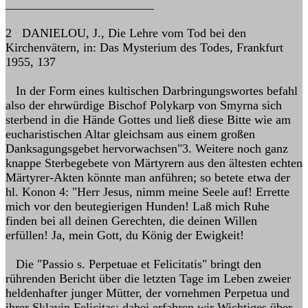
________________________
2 DANIELOU, J., Die Lehre vom Tod bei den
Kirchenvätern, in: Das Mysterium des Todes, Frankfurt
1955, 137
In der Form eines kultischen Darbringungswortes befahl
also der ehrwürdige Bischof Polykarp von Smyrna sich
sterbend in die Hände Gottes und ließ diese Bitte wie am
eucharistischen Altar gleichsam aus einem großen
Danksagungsgebet hervorwachsen"3. Weitere noch ganz
knappe Sterbegebete von Märtyrern aus den ältesten echten
Märtyrer-Akten könnte man anführen; so betete etwa der
hl. Konon 4: "Herr Jesus, nimm meine Seele auf! Errette
mich vor den beutegierigen Hunden! Laß mich Ruhe
finden bei all deinen Gerechten, die deinen Willen
erfüllen! Ja, mein Gott, du König der Ewigkeit!
Die "Passio s. Perpetuae et Felicitatis" bringt den
rührenden Bericht über die letzten Tage im Leben zweier
heldenhafter junger Mütter, der vornehmen Perpetua und
ihrer Sklavin Felicitas; dabei erfahren wir Wichtiges über