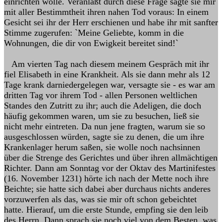
einrichten wolle. Veranlaßt durch diese Frage sagte sie mir
mit aller Bestimmtheit ihren nahen Tod voraus: In einem
Gesicht sei ihr der Herr erschienen und habe ihr mit sanfter
Stimme zugerufen: `Meine Geliebte, komm in die
Wohnungen, die dir von Ewigkeit bereitet sind!`
Am vierten Tag nach diesem meinem Gespräch mit ihr
fiel Elisabeth in eine Krankheit. Als sie dann mehr als 12
Tage krank darniedergelegen war, versagte sie - es war am
dritten Tag vor ihrem Tod - allen Personen weltlichen
Standes den Zutritt zu ihr; auch die Adeligen, die doch
häufig gekommen waren, um sie zu besuchen, ließ sie
nicht mehr eintreten. Da nun jene fragten, warum sie so
ausgeschlossen würden, sagte sie zu denen, die um ihre
Krankenlager herum saßen, sie wolle noch nachsinnen
über die Strenge des Gerichtes und über ihren allmächtigen
Richter. Dann am Sonntag vor der Oktav des Martinifestes
(16. November 1231) hörte ich nach der Mette noch ihre
Beichte; sie hatte sich dabei aber durchaus nichts anderes
vorzuwerfen als das, was sie mir oft schon gebeichtet
hatte. Hierauf, um die erste Stunde, empfing sie den leib
des Herrn. Dann sprach sie noch viel von dem Besten, was