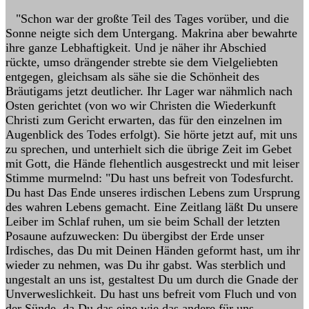
"Schon war der großte Teil des Tages vorüber, und die
Sonne neigte sich dem Untergang. Makrina aber bewahrte
ihre ganze Lebhaftigkeit. Und je näher ihr Abschied
rückte, umso drängender strebte sie dem Vielgeliebten
entgegen, gleichsam als sähe sie die Schönheit des
Bräutigams jetzt deutlicher. Ihr Lager war nähmlich nach
Osten gerichtet (von wo wir Christen die Wiederkunft
Christi zum Gericht erwarten, das für den einzelnen im
Augenblick des Todes erfolgt). Sie hörte jetzt auf, mit uns
zu sprechen, und unterhielt sich die übrige Zeit im Gebet
mit Gott, die Hände flehentlich ausgestreckt und mit leiser
Stimme murmelnd: "Du hast uns befreit von Todesfurcht.
Du hast Das Ende unseres irdischen Lebens zum Ursprung
des wahren Lebens gemacht. Eine Zeitlang läßt Du unsere
Leiber im Schlaf ruhen, um sie beim Schall der letzten
Posaune aufzuwecken: Du übergibst der Erde unser
Irdisches, das Du mit Deinen Händen geformt hast, um ihr
wieder zu nehmen, was Du ihr gabst. Was sterblich und
ungestalt an uns ist, gestaltest Du um durch die Gnade der
Unverweslichkeit. Du hast uns befreit vom Fluch und von
der Sünde, da Du das eine wie das andere für uns