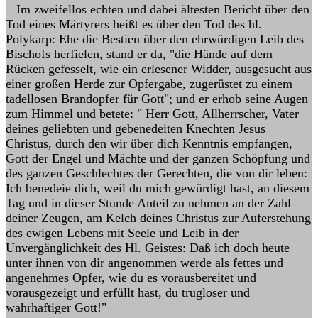
Im zweifellos echten und dabei ältesten Bericht über den
Tod eines Märtyrers heißt es über den Tod des hl.
Polykarp: Ehe die Bestien über den ehrwürdigen Leib des
Bischofs herfielen, stand er da, "die Hände auf dem
Rücken gefesselt, wie ein erlesener Widder, ausgesucht aus
einer großen Herde zur Opfergabe, zugerüstet zu einem
tadellosen Brandopfer für Gott"; und er erhob seine Augen
zum Himmel und betete: " Herr Gott, Allherrscher, Vater
deines geliebten und gebenedeiten Knechten Jesus
Christus, durch den wir über dich Kenntnis empfangen,
Gott der Engel und Mächte und der ganzen Schöpfung und
des ganzen Geschlechtes der Gerechten, die von dir leben:
Ich benedeie dich, weil du mich gewürdigt hast, an diesem
Tag und in dieser Stunde Anteil zu nehmen an der Zahl
deiner Zeugen, am Kelch deines Christus zur Auferstehung
des ewigen Lebens mit Seele und Leib in der
Unvergänglichkeit des Hl. Geistes: Daß ich doch heute
unter ihnen von dir angenommen werde als fettes und
angenehmes Opfer, wie du es vorausbereitet und
vorausgezeigt und erfüllt hast, du trugloser und
wahrhaftiger Gott!"