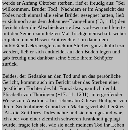
werde er Anfang Oktober sterben, rief er freudig aus: "Sei
willkommen, Bruder Tod!" Nachdem er im Angesicht des
Todes noch einmal alle seine Brüder gesegnet hatten, ließ
er sich noch aus dem Johannes-Evangelium (13, 1 ff.) den
Bericht über die Abschiedsworte Jesu vorlesen und feierte
mit den Seinen zum letzten Mal Tischgemeinschaft. wobei
er jedem einen Bissen Brot reichte. Um dann dem
entblößten Gekreuzigten auch im Sterben ganz ähnlich zu
werden, ließ er sich entkleidet auf den Boden legen und
gab freudig und dankbar seine Seele ihrem Schöpfer
zurück.
Beides, der Gedanke an den Tod und an das persönliche
Gericht, kommt auch im Bericht über das Sterben einer
geistlichen Tochter des hl. Franziskus, nämlich der hl.
Elisabeth von Thüringen (+17. 11. 1231), in ergreifender
Weise zum Ausdrück. Im Lebensabriß dieser Heiligen, von
ihrem Seelenführer Konrad von Marburg verfaßt, heißt es:
"Als die Zeit Ihres Todes nahte und sie noch gesund war,
ich aber von einer ziemlich schweren Krankheit geplagt
wurde, fragte ich sie, wie sie nach meinem Tod ihr Leben