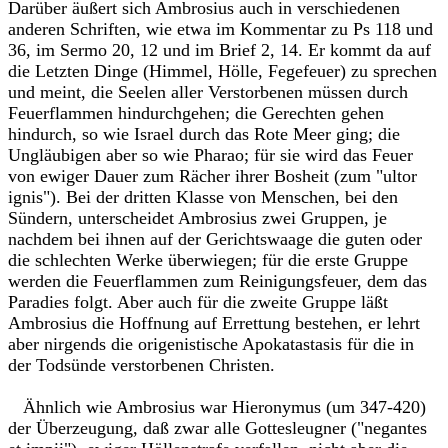
Darüber äußert sich Ambrosius auch in verschiedenen
anderen Schriften, wie etwa im Kommentar zu Ps 118 und
36, im Sermo 20, 12 und im Brief 2, 14. Er kommt da auf
die Letzten Dinge (Himmel, Hölle, Fegefeuer) zu sprechen
und meint, die Seelen aller Verstorbenen müssen durch
Feuerflammen hindurchgehen; die Gerechten gehen
hindurch, so wie Israel durch das Rote Meer ging; die
Ungläubigen aber so wie Pharao; für sie wird das Feuer
von ewiger Dauer zum Rächer ihrer Bosheit (zum "ultor
ignis"). Bei der dritten Klasse von Menschen, bei den
Sündern, unterscheidet Ambrosius zwei Gruppen, je
nachdem bei ihnen auf der Gerichtswaage die guten oder
die schlechten Werke überwiegen; für die erste Gruppe
werden die Feuerflammen zum Reinigungsfeuer, dem das
Paradies folgt. Aber auch für die zweite Gruppe läßt
Ambrosius die Hoffnung auf Errettung bestehen, er lehrt
aber nirgends die origenistische Apokatastasis für die in
der Todsünde verstorbenen Christen.
Ähnlich wie Ambrosius war Hieronymus (um 347-420)
der Überzeugung, daß zwar alle Gottesleugner ("negantes