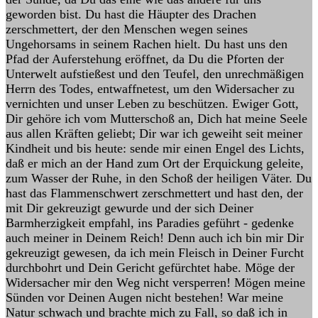
geworden bist. Du hast die Häupter des Drachen
zerschmettert, der den Menschen wegen seines
Ungehorsams in seinem Rachen hielt. Du hast uns den
Pfad der Auferstehung eröffnet, da Du die Pforten der
Unterwelt aufstießest und den Teufel, den unrechmäßigen
Herrn des Todes, entwaffnetest, um den Widersacher zu
vernichten und unser Leben zu beschützen. Ewiger Gott,
Dir gehöre ich vom Mutterschoß an, Dich hat meine Seele
aus allen Kräften geliebt; Dir war ich geweiht seit meiner
Kindheit und bis heute: sende mir einen Engel des Lichts,
daß er mich an der Hand zum Ort der Erquickung geleite,
zum Wasser der Ruhe, in den Schoß der heiligen Väter. Du
hast das Flammenschwert zerschmettert und hast den, der
mit Dir gekreuzigt gewurde und der sich Deiner
Barmherzigkeit empfahl, ins Paradies geführt - gedenke
auch meiner in Deinem Reich! Denn auch ich bin mir Dir
gekreuzigt gewesen, da ich mein Fleisch in Deiner Furcht
durchbohrt und Dein Gericht gefürchtet habe. Möge der
Widersacher mir den Weg nicht versperren! Mögen meine
Sünden vor Deinen Augen nicht bestehen! War meine
Natur schwach und brachte mich zu Fall, so daß ich in