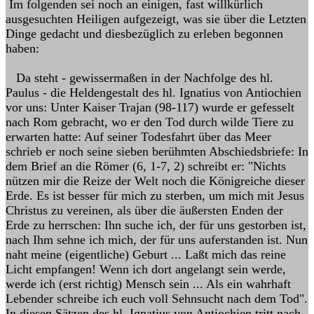
Im folgenden sei noch an einigen, fast willkürlich
ausgesuchten Heiligen aufgezeigt, was sie über die Letzten
Dinge gedacht und diesbezüglich zu erleben begonnen
haben:
Da steht - gewissermaßen in der Nachfolge des hl.
Paulus - die Heldengestalt des hl. Ignatius von Antiochien
vor uns: Unter Kaiser Trajan (98-117) wurde er gefesselt
nach Rom gebracht, wo er den Tod durch wilde Tiere zu
erwarten hatte: Auf seiner Todesfahrt über das Meer
schrieb er noch seine sieben berühmten Abschiedsbriefe: In
dem Brief an die Römer (6, 1-7, 2) schreibt er: "Nichts
nützen mir die Reize der Welt noch die Königreiche dieser
Erde. Es ist besser für mich zu sterben, um mich mit Jesus
Christus zu vereinen, als über die äußersten Enden der
Erde zu herrschen: Ihn suche ich, der für uns gestorben ist,
nach Ihm sehne ich mich, der für uns auferstanden ist. Nun
naht meine (eigentliche) Geburt ... Laßt mich das reine
Licht empfangen! Wenn ich dort angelangt sein werde,
werde ich (erst richtig) Mensch sein ... Als ein wahrhaft
Lebender schreibe ich euch voll Sehnsucht nach dem Tod".
In diesen Sätzen des hl. Ignatius von Antiochien tritt nach