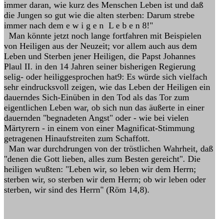
immer daran, wie kurz des Menschen Leben ist und daß
die Jungen so gut wie die alten sterben: Darum strebe
immer nach dem e w i g e n L e b e n 8!"
Man könnte jetzt noch lange fortfahren mit Beispielen
von Heiligen aus der Neuzeit; vor allem auch aus dem
Leben und Sterben jener Heiligen, die Papst Johannes
Plaul II. in den 14 Jahren seiner bisherigen Regierung
selig- oder heiliggesprochen hat9: Es würde sich vielfach
sehr eindrucksvoll zeigen, wie das Leben der Heiligen ein
dauerndes Sich-Einüben in den Tod als das Tor zum
eigentlichen Leben war, ob sich nun das äußerte in einer
dauernden "begnadeten Angst" oder - wie bei vielen
Märtyrern - in einem von einer Magnificat-Stimmung
getragenen Hinaufstreiten zum Schaffott.
Man war durchdrungen von der tröstlichen Wahrheit, daß
"denen die Gott lieben, alles zum Besten gereicht". Die
heiligen wußten: "Leben wir, so leben wir dem Herrn;
sterben wir, so sterben wir dem Herrn; ob wir leben oder
sterben, wir sind des Herrn" (Röm 14,8).