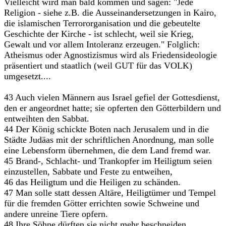
Vielleicht wird man bald kommen und sagen: "Jede
Religion - siehe z.B. die Ausseinandersetzungen in Kairo,
die islamischen Terrororganisation und die gebeutelte
Geschichte der Kirche - ist schlecht, weil sie Krieg,
Gewalt und vor allem Intoleranz erzeugen." Folglich:
Atheismus oder Agnostizismus wird als Friedensideologie
präsentiert und staatlich (weil GUT für das VOLK)
umgesetzt....
43 Auch vielen Männern aus Israel gefiel der Gottesdienst,
den er angeordnet hatte; sie opferten den Götterbildern und
entweihten den Sabbat.
44 Der König schickte Boten nach Jerusalem und in die
Städte Judäas mit der schriftlichen Anordnung, man solle
eine Lebensform übernehmen, die dem Land fremd war.
45 Brand-, Schlacht- und Trankopfer im Heiligtum seien
einzustellen, Sabbate und Feste zu entweihen,
46 das Heiligtum und die Heiligen zu schänden.
47 Man solle statt dessen Altäre, Heiligtümer und Tempel
für die fremden Götter errichten sowie Schweine und
andere unreine Tiere opfern.
48 Ihre Söhne dürften sie nicht mehr beschneiden,