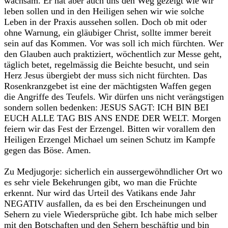
wachsam. Er hat aber auch uns den Weg gezeigt wie wir
leben sollen und in den Heiligen sehen wir wie solche
Leben in der Praxis aussehen sollen. Doch ob mit oder
ohne Warnung, ein gläubiger Christ, sollte immer bereit
sein auf das Kommen. Vor was soll ich mich fürchten. Wer
den Glauben auch praktiziert, wöchentlich zur Messe geht,
täglich betet, regelmässig die Beichte besucht, und sein
Herz Jesus übergiebt der muss sich nicht fürchten. Das
Rosenkranzgebet ist eine der mächtigsten Waffen gegen
die Angriffe des Teufels. Wir dürfen uns nicht verängstigen
sondern sollen bedenken: JESUS SAGT: ICH BIN BEI
EUCH ALLE TAG BIS ANS ENDE DER WELT. Morgen
feiern wir das Fest der Erzengel. Bitten wir vorallem den
Heiligen Erzengel Michael um seinen Schutz im Kampfe
gegen das Böse. Amen.
Zu Medjugorje: sicherlich ein aussergewöhndlicher Ort wo
es sehr viele Bekehrungen gibt, wo man die Früchte
erkennt. Nur wird das Urteil des Vatikans ende Jahr
NEGATIV ausfallen, da es bei den Erscheinungen und
Sehern zu viele Wiedersprüche gibt. Ich habe mich selber
mit den Botschaften und den Sehern beschäftig und bin