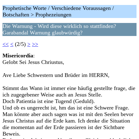
Prophetische Worte / Verschiedene Voraussagen /
Botschaften > Prophezeiungen
Die Warnung - Wird diese wirklich so stattfinden?
Garabandal Warnung glaubwürdig?
<<
<
(2/5)
>
>>
Misericordia
:
Gelobt Sei Jesus Chriustus,
Ave Liebe Schwestern und Brüder im HERRN,
Stimmt das Wann ist immer eine häufig gestellte frage, die
ich zugegebener Weise auch an Jesus Stelle.
Doch Patientia ist eine Tugend (Geduld).
Und ob es ungerecht ist, hm das ist eine Schwere Frage.
Man könnte aber auch sagen was ist mit den Seelen bevor
Jesus Christus auf die Erde kam. Ich denke die Situation
die momentan auf der Erde passieren ist der Sichtbare
Beweis.