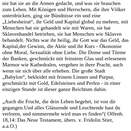
nie hat sie an die Armen gedacht, und was sie brauchen
zum Leben. Mit Königen und Herrschern, die ihre Völker
unterdrücken, ging sie Bündnisse ein und eine
„Liebesheirat“, ihr Geld und Kapital global zu mehren, mit
Menschen hat sie gehandelt wie mit Waren, sie hat
Sklavenhandel betrieben, sie hat Menschen wie Sklaven
behandelt. Nichts war ihr heilig, ihr Gott war das Geld, das
Kapital,der Gewinn, die Aktie und ihr Kurs - Ökonomie
ohne Moral, Sexualität ohne Liebe. Die Dome und Türme
der Banken, geschmückt mit feinstem Glas und erlesenem
Marmor wie Kathedralen, vergehen in ihrer Pracht, auch
wenn sie sich über alle erheben. Die große Stadt
„Babylon“, bekleidet mit feinem Linnen und Purpur,
geschmückt mit Gold, Edelsteinen und Perlen - in einer
einzigen Stunde ist dieser ganze Reichtum dahin.
„Auch die Frucht, die dein Leben begehrt, ist von dir
gegangen.Und alles Glänzende und Leuchtende hast du
verloren, und nimmermehr wird man es finden“( Offenb.
18,14: Das Neue Testament, übers. v. Fridolin Stier,
a.a.O.)