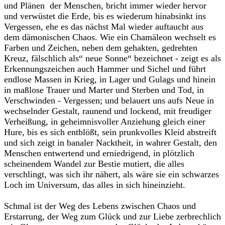
und Plänen der Menschen, bricht immer wieder hervor
und verwüstet die Erde, bis es wiederum hinabsinkt ins
Vergessen, ehe es das nächst Mal wieder auftaucht aus
dem dämonischen Chaos. Wie ein Chamäleon wechselt es
Farben und Zeichen, neben dem gehakten, gedrehten
Kreuz, fälschlich als“ neue Sonne“ bezeichnet - zeigt es als
Erkennungszeichen auch Hammer und Sichel und führt
endlose Massen in Krieg, in Lager und Gulags und hinein
in maßlose Trauer und Marter und Sterben und Tod, in
Verschwinden - Vergessen; und belauert uns aufs Neue in
wechselnder Gestalt, raunend und lockend, mit freudiger
Verheißung, in geheimnisvoller Anziehung gleich einer
Hure, bis es sich entblößt, sein prunkvolles Kleid abstreift
und sich zeigt in banaler Nacktheit, in wahrer Gestalt, den
Menschen entwertend und erniedrigend, in plötzlich
scheinendem Wandel zur Bestie mutiert, die alles
verschlingt, was sich ihr nähert, als wäre sie ein schwarzes
Loch im Universum, das alles in sich hineinzieht.
Schmal ist der Weg des Lebens zwischen Chaos und
Erstarrung, der Weg zum Glück und zur Liebe zerbrechlich