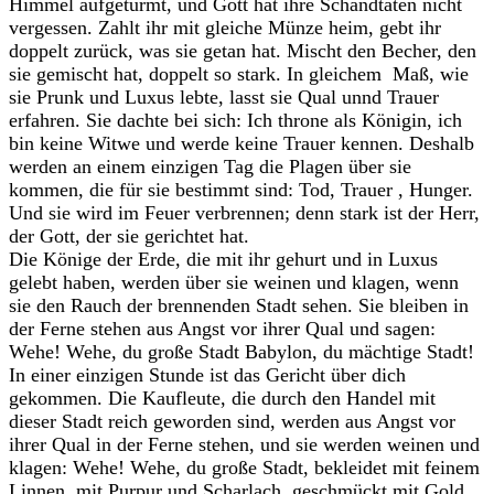
Himmel aufgetürmt, und Gott hat ihre Schandtaten nicht
vergessen. Zahlt ihr mit gleiche Münze heim, gebt ihr
doppelt zurück, was sie getan hat. Mischt den Becher, den
sie gemischt hat, doppelt so stark. In gleichem Maß, wie
sie Prunk und Luxus lebte, lasst sie Qual unnd Trauer
erfahren. Sie dachte bei sich: Ich throne als Königin, ich
bin keine Witwe und werde keine Trauer kennen. Deshalb
werden an einem einzigen Tag die Plagen über sie
kommen, die für sie bestimmt sind: Tod, Trauer , Hunger.
Und sie wird im Feuer verbrennen; denn stark ist der Herr,
der Gott, der sie gerichtet hat.
Die Könige der Erde, die mit ihr gehurt und in Luxus
gelebt haben, werden über sie weinen und klagen, wenn
sie den Rauch der brennenden Stadt sehen. Sie bleiben in
der Ferne stehen aus Angst vor ihrer Qual und sagen:
Wehe! Wehe, du große Stadt Babylon, du mächtige Stadt!
In einer einzigen Stunde ist das Gericht über dich
gekommen. Die Kaufleute, die durch den Handel mit
dieser Stadt reich geworden sind, werden aus Angst vor
ihrer Qual in der Ferne stehen, und sie werden weinen und
klagen: Wehe! Wehe, du große Stadt, bekleidet mit feinem
Linnen, mit Purpur und Scharlach, geschmückt mit Gold,