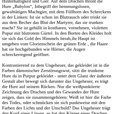
Hinterhältigkeit und Gier. Auf dem Drachen thront die
Hure „Babylon“, Inbegriff der hemmungslosen,
gewalttätigen Machtgier, mit dem Füllhorn des Schreckens
in der Linken: Ist sie schon im Blutrausch oder trinkt sie
aus dem Becher das Blut der Martyrer, das sie trunken
macht? Sie ist gehüllt in kostbaren, vornehmen, violetten
Pupur mit blutrotem Gürtel. In den Borten des Kleides holt
sie sich das Gold des Himmels herab,ihr Haupt ist
umgeben vom Glorienschein der grünen Erde , die Haare
hat sie hochgebunden wie Hörner, die Augen
schreckerregend geöffnet.
Kontrastierend zu dem Ungeheuer, das gekleidet ist in die
Farben dämonischer Zerstörungswut, sitzt die trunkene
Hure da in Purpur gekleidet - unter dem Glanz der äußeren
Gestalt aber bewegt sich darunter das Ungeheuer, es trägt
die Hure auf seinem Rücken. Nur die weißpunktierte
Zeichnung des Drachen und des Gewandes der Hure
zeigen, dass sie zusammengehören: Weiß ist hier die Farbe
des Todes, oder schmücken sie sich punktweise mit den
Farben des Lichts und der Unschuld? Das Ungeheuer trägt
den Kopf eines Löwen, es hat den Körper eines Drachen,