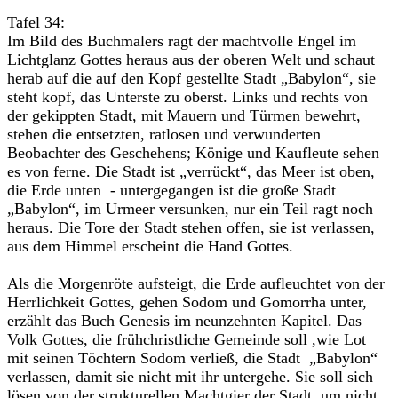
Tafel 34:
Im Bild des Buchmalers ragt der machtvolle Engel im
Lichtglanz Gottes heraus aus der oberen Welt und schaut
herab auf die auf den Kopf gestellte Stadt „Babylon“, sie
steht kopf, das Unterste zu oberst. Links und rechts von
der gekippten Stadt, mit Mauern und Türmen bewehrt,
stehen die entsetzten, ratlosen und verwunderten
Beobachter des Geschehens; Könige und Kaufleute sehen
es von ferne. Die Stadt ist „verrückt“, das Meer ist oben,
die Erde unten - untergegangen ist die große Stadt
„Babylon“, im Urmeer versunken, nur ein Teil ragt noch
heraus. Die Tore der Stadt stehen offen, sie ist verlassen,
aus dem Himmel erscheint die Hand Gottes.
Als die Morgenröte aufsteigt, die Erde aufleuchtet von der
Herrlichkeit Gottes, gehen Sodom und Gomorrha unter,
erzählt das Buch Genesis im neunzehnten Kapitel. Das
Volk Gottes, die frühchristliche Gemeinde soll ,wie Lot
mit seinen Töchtern Sodom verließ, die Stadt „Babylon“
verlassen, damit sie nicht mit ihr untergehe. Sie soll sich
lösen von der strukturellen Machtgier der Stadt, um nicht