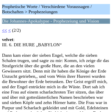
Prophetische Worte / Verschiedene Voraussagen /
Botschaften > Prophezeiungen
Die Johannes-Apokalypse - Prophezeiung und Vision
<<
<
(2/2)
velvet
:
III. 6. DIE HURE „BABYLON“
Dann kam einer der sieben Engel, welche die sieben
Schalen trugen, und sagte zu mir: Komm, ich zeige dir das
Strafgericht über die große Hure, die an den vielen
Gewässern sitzt. Denn mit ihr haben die Könige der Erde
Unzucht getrieben,, und vom Wein ihrer Hurerei wurden
die Bewohner der Erde betrunken. Der Geist ergriff mich,
und der Engel entrückte mich in die Wüste. Dort sah ich
eine Frau auf einem scharlachroten Tier sitzen, das über
und über mit gotteslästerlichen Namen beschrieben war
und sieben Köpfe und zehn Hörner hatte. Die Frau war in
Purpur und Scharlach gekleidet und mit Gold, Edelsteinen