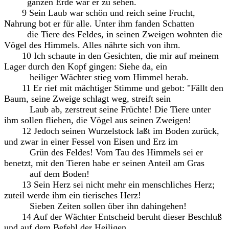
ganzen Erde war er zu sehen.
9 Sein Laub war schön und reich seine Frucht,
Nahrung bot er für alle. Unter ihm fanden Schatten
die Tiere des Feldes, in seinen Zweigen wohnten die
Vögel des Himmels. Alles nährte sich von ihm.
10 Ich schaute in den Gesichten, die mir auf meinem
Lager durch den Kopf gingen: Siehe da, ein
heiliger Wächter stieg vom Himmel herab.
11 Er rief mit mächtiger Stimme und gebot: "Fällt den
Baum, seine Zweige schlagt weg, streift sein
Laub ab, zerstreut seine Früchte! Die Tiere unter
ihm sollen fliehen, die Vögel aus seinen Zweigen!
12 Jedoch seinen Wurzelstock laßt im Boden zurück,
und zwar in einer Fessel von Eisen und Erz im
Grün des Feldes! Vom Tau des Himmels sei er
benetzt, mit den Tieren habe er seinen Anteil am Gras
auf dem Boden!
13 Sein Herz sei nicht mehr ein menschliches Herz;
zuteil werde ihm ein tierisches Herz!
Sieben Zeiten sollen über ihn dahingehen!
14 Auf der Wächter Entscheid beruht dieser Beschluß
und auf dem Befehl der Heiligen