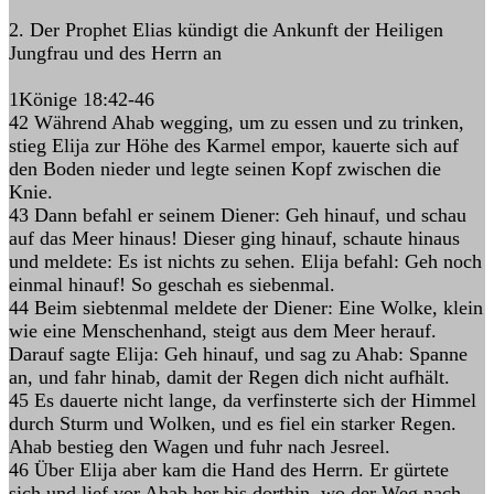
2. Der Prophet Elias kündigt die Ankunft der Heiligen
Jungfrau und des Herrn an
1Könige 18:42-46
42 Während Ahab wegging, um zu essen und zu trinken,
stieg Elija zur Höhe des Karmel empor, kauerte sich auf
den Boden nieder und legte seinen Kopf zwischen die
Knie.
43 Dann befahl er seinem Diener: Geh hinauf, und schau
auf das Meer hinaus! Dieser ging hinauf, schaute hinaus
und meldete: Es ist nichts zu sehen. Elija befahl: Geh noch
einmal hinauf! So geschah es siebenmal.
44 Beim siebtenmal meldete der Diener: Eine Wolke, klein
wie eine Menschenhand, steigt aus dem Meer herauf.
Darauf sagte Elija: Geh hinauf, und sag zu Ahab: Spanne
an, und fahr hinab, damit der Regen dich nicht aufhält.
45 Es dauerte nicht lange, da verfinsterte sich der Himmel
durch Sturm und Wolken, und es fiel ein starker Regen.
Ahab bestieg den Wagen und fuhr nach Jesreel.
46 Über Elija aber kam die Hand des Herrn. Er gürtete
sich und lief vor Ahab her bis dorthin, wo der Weg nach