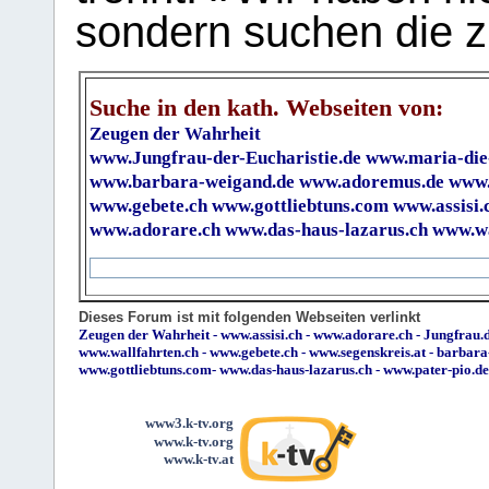
sondern suchen die z
Suche in den kath. Webseiten von:
Zeugen der Wahrheit
www.Jungfrau-der-Eucharistie.de
www.maria-die
www.barbara-weigand.de
www.adoremus.de
www.
www.gebete.ch
www.gottliebtuns.com
www.assisi.
www.adorare.ch
www.das-haus-lazarus.ch
www.wa
Dieses Forum ist mit folgenden Webseiten verlinkt
Zeugen der Wahrheit
-
www.assisi.ch
-
www.adorare.ch
-
Jungfrau.d
www.wallfahrten.ch
-
www.gebete.ch
-
www.segenskreis.at
-
barbara
www.gottliebtuns.com
-
www.das-haus-lazarus.ch
-
www.pater-pio.de
www3.k-tv.org
www.k-tv.org
www.k-tv.at