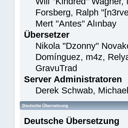
Will "Kindred" Wagner,
Forsberg, Ralph "[n3rv
Mert "Antes" Alınbay
Übersetzer
Nikola "Dzonny" Novako
Domínguez, m4z, Relya
GravuTrad
Server Administratoren
Derek Schwab, Michael
Deutsche Übersetzung
Deutsche Übersetzung