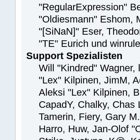
"RegularExpression" B
"Oldiesmann" Eshom, M
"[SiNaN]" Eser, Theodor
"TE" Eurich und winrul
Support Spezialisten
Will "Kindred" Wagner, 
"Lex" Kilpinen, JimM, A
Aleksi "Lex" Kilpinen, 
CapadY, Chalky, Chas 
Tamerin, Fiery, Gary M
Harro, Huw, Jan-Olof "