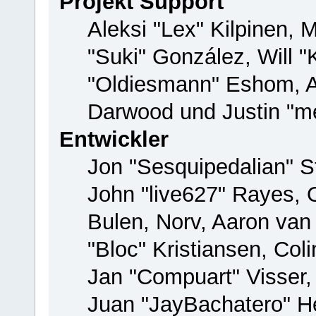
Projekt Support
Aleksi "Lex" Kilpinen, M
"Suki" González, Will 
"Oldiesmann" Eshom, 
Darwood und Justin "me
Entwickler
Jon "Sesquipedalian" St
John "live627" Rayes,
Bulen, Norv, Aaron van
"Bloc" Kristiansen, Co
Jan "Compuart" Visser
Juan "JayBachatero" H