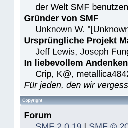
der Welt SMF benutzen
Gründer von SMF
Unknown W. "[Unknown
Ursprüngliche Projekt 
Jeff Lewis, Joseph Fu
In liebevollem Andenken
Crip, K@, metallica484
Für jeden, den wir verge
Copyright
Forum
SMF 2.0.19
|
SMF © 2