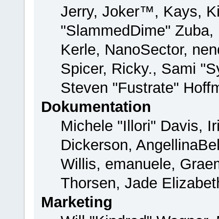
Jerry, Joker™, Kays, Ki
"SlammedDime" Zuba, 
Kerle, NanoSector, nend
Spicer, Ricky., Sami "
Steven "Fustrate" Hoff
Dokumentation
Michele "Illori" Davis, 
Dickerson, AngellinaBel
Willis, emanuele, Gra
Thorsen, Jade Elizabet
Marketing