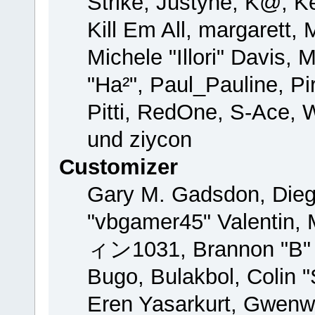
Strike, Justyne, K@, Ke
Kill Em All, margarett,
Michele "Illori" Davis, 
"Ha²", Paul_Pauline, P
Pitti, RedOne, S-Ace,
und ziycon
Customizer
Gary M. Gadsdon, Dieg
"vbgamer45" Valentin, 
ィン1031, Brannon "B" H
Bugo, Bulakbol, Colin 
Eren Yasarkurt, Gwenw