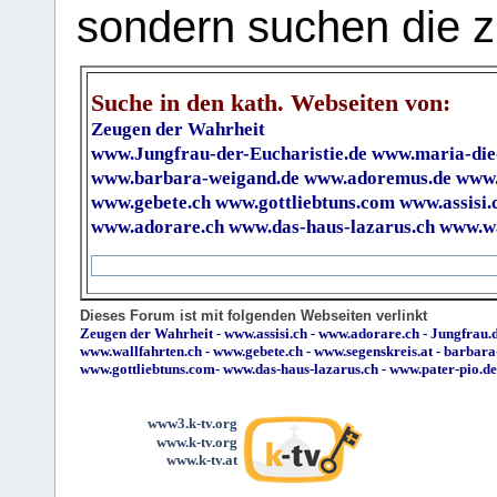
sondern suchen die z
Suche in den kath. Webseiten von:
Zeugen der Wahrheit
www.Jungfrau-der-Eucharistie.de
www.maria-die
www.barbara-weigand.de
www.adoremus.de
www.
www.gebete.ch
www.gottliebtuns.com
www.assisi.
www.adorare.ch
www.das-haus-lazarus.ch
www.wa
Dieses Forum ist mit folgenden Webseiten verlinkt
Zeugen der Wahrheit
-
www.assisi.ch
-
www.adorare.ch
-
Jungfrau.d
www.wallfahrten.ch
-
www.gebete.ch
-
www.segenskreis.at
-
barbara
www.gottliebtuns.com
-
www.das-haus-lazarus.ch
-
www.pater-pio.de
www3.k-tv.org
www.k-tv.org
www.k-tv.at