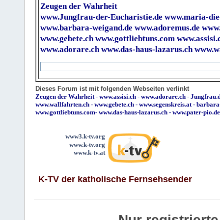
Zeugen der Wahrheit
www.Jungfrau-der-Eucharistie.de
www.maria-die
www.barbara-weigand.de
www.adoremus.de
www.
www.gebete.ch
www.gottliebtuns.com
www.assisi.
www.adorare.ch
www.das-haus-lazarus.ch
www.wa
Dieses Forum ist mit folgenden Webseiten verlinkt
Zeugen der Wahrheit
-
www.assisi.ch
-
www.adorare.ch
-
Jungfrau.d
www.wallfahrten.ch
-
www.gebete.ch
-
www.segenskreis.at
-
barbara
www.gottliebtuns.com
-
www.das-haus-lazarus.ch
-
www.pater-pio.de
www3.k-tv.org
www.k-tv.org
www.k-tv.at
K-TV der katholische Fernsehsender
Nur registrier