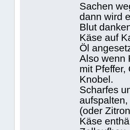
Sachen weg
dann wird 
Blut danke
Käse auf Ka
Öl angesetz
Also wenn 
mit Pfeffer,
Knobel.
Scharfes un
aufspalten
(oder Zitron
Käse enthäl