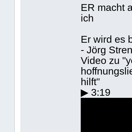
ER macht al
ich
Er wird es 
- Jörg Stre
Video zu "y
hoffnungslie
hilft"
▶ 3:19