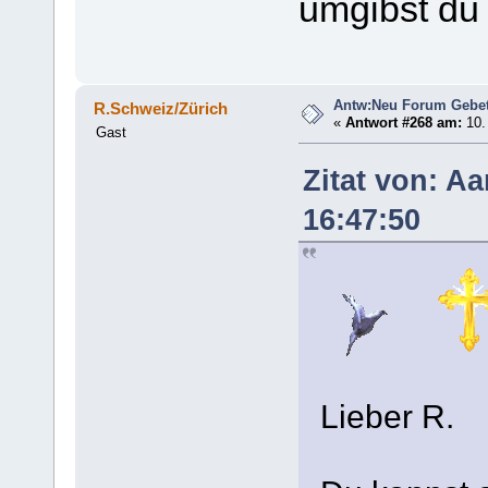
umgibst du 
Antw:Neu Forum Gebet
R.Schweiz/Zürich
«
Antwort #268 am:
10.
Gast
Zitat von: A
16:47:50
Lieber R.