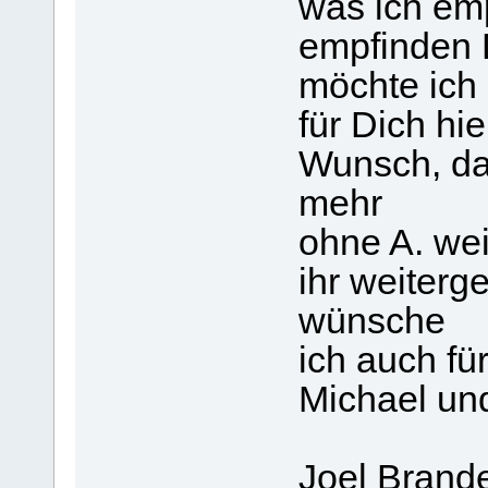
was ich emp
empfinden 
möchte ich
für Dich hie
Wunsch, da
mehr
ohne A. we
ihr weiterg
wünsche
ich auch fü
Michael un
Joel Brande