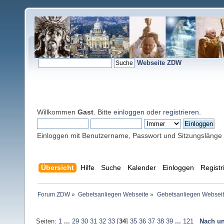
Webseite ZDW
Willkommen
Gast
. Bitte
einloggen
oder
registrieren
.
Einloggen mit Benutzername, Passwort und Sitzungslänge
Übersicht
Hilfe
Suche
Kalender
Einloggen
Registr
Forum ZDW
»
Gebetsanliegen Webseite
»
Gebetsanliegen Websei
Seiten:
1
...
29
30
31
32
33
[
34
]
35
36
37
38
39
...
121
Nach un