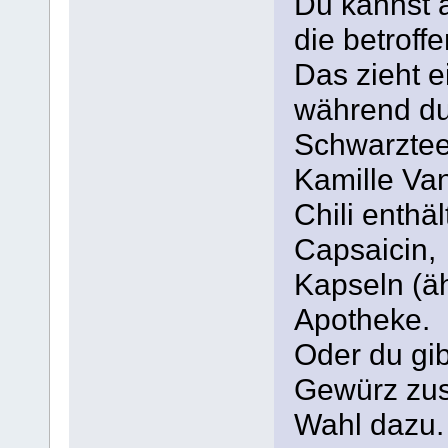
Du kannst 
die betroffe
Das zieht ei
während du 
Schwarztee
Kamille Van
Chili enthä
Capsaicin,
Kapseln (äh
Apotheke.
Oder du gib
Gewürz zus
Wahl dazu.