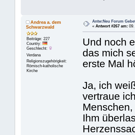
Antw:Neu Forum Gebet
Andrea a. dem
«
Antwort #267 am:
09.
Schwarzwald
Beiträge: 227
Und noch e
Country:
Geschlecht:
das mich se
Verdana
erste Mal h
Religionszugehörigkeit:
Römisch-katholische
Kirche
Ja, ich weiß
vertraue ic
Menschen, d
Ihm überla
Herzenssach