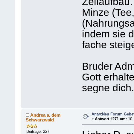
Zellaufbau.
Minze (Tee, 
(Nahrungsa
indem sie d
fache steige
Bruder Adm
Gott erhalt
segne dich.
Antw:Neu Forum Gebet
Andrea a. dem
«
Antwort #271 am:
10.
Schwarzwald
Beiträge: 227