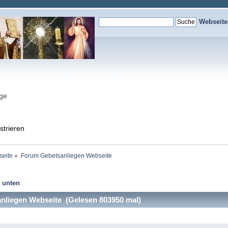
Webseit
nge
strieren
seite
»
Forum Gebetsanliegen Webseite
 unten
liegen Webseite (Gelesen 803950 mal)