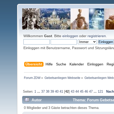
Willkommen
Gast
. Bitte
einloggen
oder
registrieren
.
Einloggen mit Benutzername, Passwort und Sitzungslä
Übersicht
Hilfe
Suche
Kalender
Einloggen
Regi
Forum ZDW
»
Gebetsanliegen Webseite
»
Gebetsanliegen Web
Seiten:
1
...
37
38
39
40
41
[
42
]
43
44
45
46
47
...
121
Nach
Autor
Thema: Forum Gebetsan
0 Mitglieder und 3 Gäste betrachten dieses Thema.