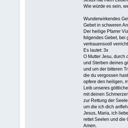
Wie würde es sein, we
Wunderwirkendes Gebe
Gebet in schweren An
Der heilige Pfarrer Vi
folgendes Gebet, bei 
vertrauensvoll verrich
Es lautet: 3x
O Mutter Jesu, durch
und Sterben deines g
und um der bitteren Tr
die du vergossen hast, 
opfere den heiligen, 
Leib unseres göttlich
mit deinen Schmerzen
zur Rettung der Seel
um die ich dich anflehe 
Jesus, Maria, ich lieb
rettet Seelen und die
Amen.