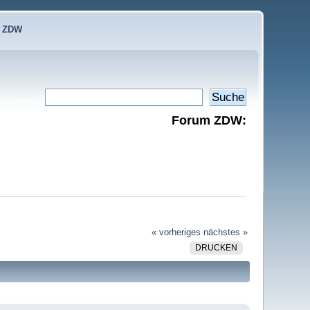
e ZDW
Forum ZDW:
« vorheriges
nächstes »
DRUCKEN