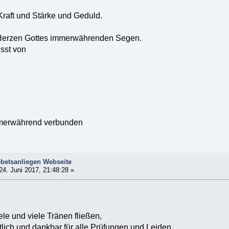
Kraft und Stärke und Geduld.
 Herzen Gottes immerwährenden Segen.
sst von
erwährend verbunden
betsanliegen Webseite
24. Juni 2017, 21:48:28 »
ele und viele Tränen fließen,
tlich und dankbar für alle Prüfungen und Leiden,