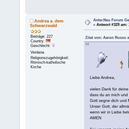
Antw:Neu Forum Ge
Andrea a. dem
«
Antwort #329 am:
Schwarzwald
Beiträge: 227
Zitat von: Aaron Russo a
Country:
Geschlecht:
Verdana
Religionszugehörigkeit:
Römisch-katholische
Kirche
Liebe Andrea,
vielen Dank für dein
dass du an mich und 
Gott segne dich und M
Unser Gott, der allmä
wenn wir in Liebe bet
AMEN