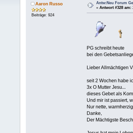
Antw:Neu Forum Ge
Aaron Russo
«
Antwort #328 am:
Beiträge: 924
PG schreibt heute
bei den Gebetsanlieg
Lieber Allmächtigen V
seit 2 Wochen habe i
3x O Mutter Jesu...
dieses Gebet als Ko
Und mir ist passiert, w
Nur nette, warmherzig
Danke,
Der Mächtigste Beschüt
Jesus hat mein Leben 