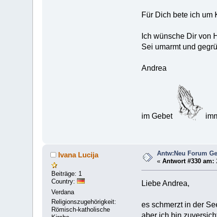
Für Dich bete ich um 
Ich wünsche Dir von
Sei umarmt und gegrü
Andrea
im Gebet
imm
Antw:Neu Forum Ge
Ivana Lucija
«
Antwort #330 am:
Beiträge: 1
Country:
Liebe Andrea,
Verdana
Religionszugehörigkeit:
es schmerzt in der Se
Römisch-katholische
aber ich bin zuversich