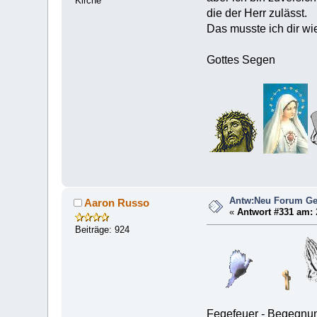
Kirche
die der Herr zulässt.
Das musste ich dir wi
Gottes Segen
Antw:Neu Forum Ge
Aaron Russo
«
Antwort #331 am:
Beiträge: 924
Fegefeuer - Begegnu