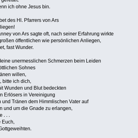
nn ich ohne Jesus bin.
t des Hl. Pfarrers von Ars
liegen!
anney von Ars sagte oft, nach seiner Erfahrung wirkte
großen öffentlichen wie persönlichen Anliegen,
tet, fast Wunder.
 deine unermesslichen Schmerzen beim Leiden
öttlichen Sohnes
änen willen,
bitte ich dich,
mit Wunden und Blut bedeckten
en Erlösers in Vereinigung
 und Tränen dem Himmlischen Vater auf
en und um die Gnade zu erlangen,
. . .
e Euch,
 Gottgeweihten.