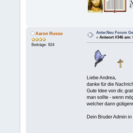
Antw:Neu Forum Ge
Aaron Russo
«
Antwort #346 am:
Beiträge: 924
Liebe Andrea,
danke für die Nachrich
Gute Idee von dir, gra
man sollte - wenn mög
welcher dann gütigerw
Dein Bruder Admin in