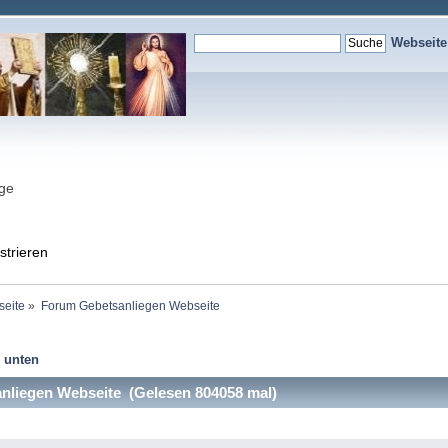
Webseit
nge
strieren
seite
»
Forum Gebetsanliegen Webseite
 unten
liegen Webseite (Gelesen 804058 mal)