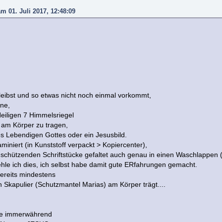
m 01. Juli 2017, 12:48:09
leibst und so etwas nicht noch einmal vorkommt,
ine,
Heiligen 7 Himmelsriegel
t) am Körper zu tragen,
s Lebendigen Gottes oder ein Jesusbild.
aminiert (in Kunststoff verpackt > Kopiercenter),
 schützenden Schriftstücke gefaltet auch genau in einen Waschlappen (Te
ehle ich dies, ich selbst habe damit gute ERfahrungen gemacht.
ereits mindestens
n Skapulier (Schutzmantel Marias) am Körper trägt....
lle immerwährend