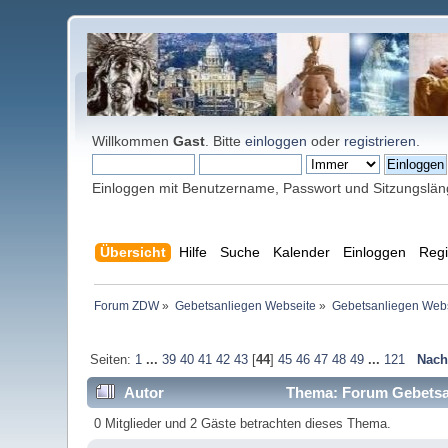
Willkommen
Gast
. Bitte
einloggen
oder
registrieren
.
Einloggen mit Benutzername, Passwort und Sitzungslä
Übersicht
Hilfe
Suche
Kalender
Einloggen
Regi
Forum ZDW
»
Gebetsanliegen Webseite
»
Gebetsanliegen Web
Seiten:
1
...
39
40
41
42
43
[
44
]
45
46
47
48
49
...
121
Nach
Autor
Thema: Forum Gebetsan
0 Mitglieder und 2 Gäste betrachten dieses Thema.