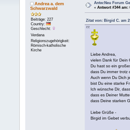
Antw:Neu Forum Ge
Andrea a. dem
«
Antwort #344 am:
Schwarzwald
Beiträge: 227
Zitat von: Birgid C. am 2
Country:
Geschlecht:
Verdana
Religionszugehörigkeit:
Römisch-katholische
Kirche
Liebe Andrea,
vielen Dank für Dein
Du hast so ein große
dass Du immer trotz 
Auch wenn Du Dich jet
bist Du eine starke F
Ich wünsche Dir, dass
dass es Deiner Mutte
dass Deine starken G
Liebe Grüße -
Birgid im Gebet ver