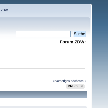
e ZDW
Forum ZDW:
« vorheriges
nächstes »
DRUCKEN