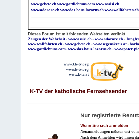
www.gebete.ch
www.gottliebtuns.com
www.assisi.ch
www.adorare.ch
www.das-haus-lazarus.ch
www.wallfahrten.ch
Dieses Forum ist mit folgenden Webseiten verlinkt
Zeugen der Wahrheit
-
www.assisi.ch
-
www.adorare.ch
-
Jungfra
www.wallfahrten.ch
-
www.gebete.ch
-
www.segenskreis.at
-
barb
www.gottliebtuns.com
-
www.das-haus-lazarus.ch
-
www.pater-pi
www3.k-tv.org
www.k-tv.org
www.k-tv.at
K-TV der katholische Fernsehsender
Nur registrierte Ben
Wenn Sie sich anmelden
Neuanmeldungen müssen erst vom 
Nach dem Anmelden wird Ihnen das