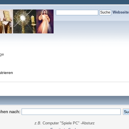
Webseit
nge
strieren
hen nach:
z.B.
Computer "Spiele PC" -Absturz