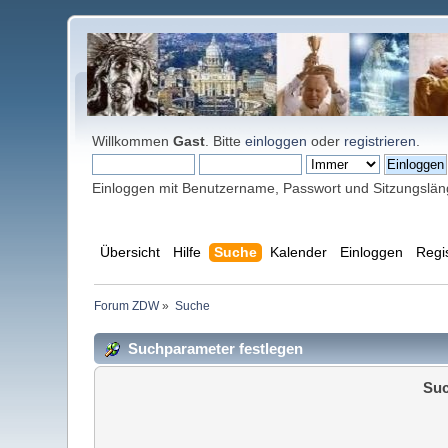
Willkommen
Gast
. Bitte
einloggen
oder
registrieren
.
Einloggen mit Benutzername, Passwort und Sitzungslä
Übersicht
Hilfe
Suche
Kalender
Einloggen
Regi
Forum ZDW
»
Suche
Suchparameter festlegen
Suc