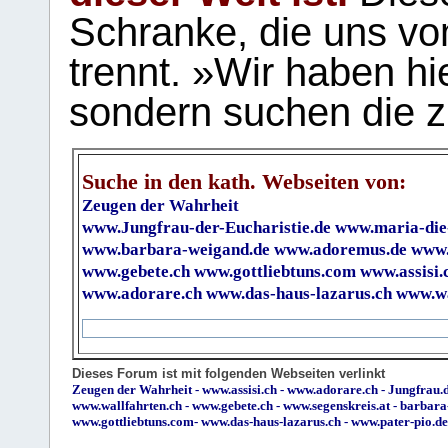
Schranke, die uns vo
trennt. »Wir haben hi
sondern suchen die z
Suche in den kath. Webseiten von:
Zeugen der Wahrheit
www.Jungfrau-der-Eucharistie.de
www.maria-die
www.barbara-weigand.de
www.adoremus.de
www.
www.gebete.ch
www.gottliebtuns.com
www.assisi.
www.adorare.ch
www.das-haus-lazarus.ch
www.wa
Dieses Forum ist mit folgenden Webseiten verlinkt
Zeugen der Wahrheit
-
www.assisi.ch
-
www.adorare.ch
-
Jungfrau.d
www.wallfahrten.ch
-
www.gebete.ch
-
www.segenskreis.at
-
barbara
www.gottliebtuns.com
-
www.das-haus-lazarus.ch
-
www.pater-pio.de