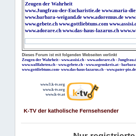
Zeugen der Wahrheit
www.Jungfrau-der-Eucharistie.de
www.maria-die
www.barbara-weigand.de
www.adoremus.de
www.
www.gebete.ch
www.gottliebtuns.com
www.assisi.
www.adorare.ch
www.das-haus-lazarus.ch
www.wa
Dieses Forum ist mit folgenden Webseiten verlinkt
Zeugen der Wahrheit
-
www.assisi.ch
-
www.adorare.ch
-
Jungfrau.d
www.wallfahrten.ch
-
www.gebete.ch
-
www.segenskreis.at
-
barbara
www.gottliebtuns.com
-
www.das-haus-lazarus.ch
-
www.pater-pio.de
www3.k-tv.org
www.k-tv.org
www.k-tv.at
K-TV der katholische Fernsehsender
Nur registrier