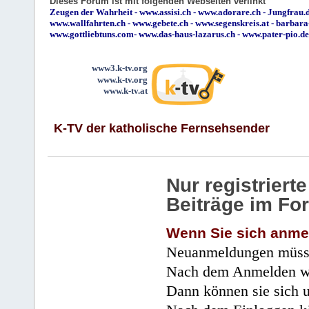
Dieses Forum ist mit folgenden Webseiten verlinkt
Zeugen der Wahrheit
-
www.assisi.ch
-
www.adorare.ch
-
Jungfrau.d
www.wallfahrten.ch
-
www.gebete.ch
-
www.segenskreis.at
-
barbara
www.gottliebtuns.com
-
www.das-haus-lazarus.ch
-
www.pater-pio.de
www3.k-tv.org
www.k-tv.org
www.k-tv.at
K-TV der katholische Fernsehsender
Nur registrier
Beiträge im Fo
Wenn Sie sich anme
Neuanmeldungen müsse
Nach dem Anmelden wir
Dann können sie sich 