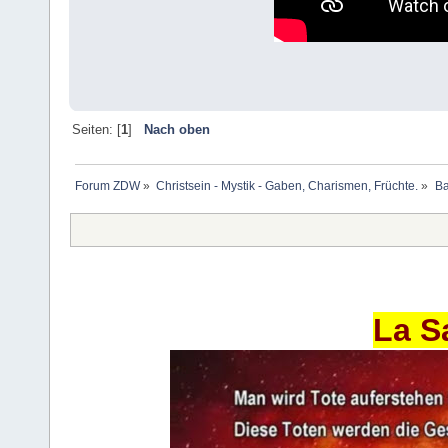
Seiten: [
1
]
Nach oben
Forum ZDW
»
Christsein - Mystik - Gaben, Charismen, Früchte.
»
Ba
La S