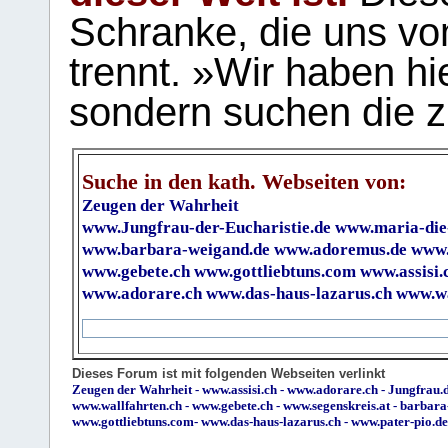
Schranke, die uns vo
trennt. »Wir haben hi
sondern suchen die z
Suche in den kath. Webseiten von:
Zeugen der Wahrheit
www.Jungfrau-der-Eucharistie.de
www.maria-die
www.barbara-weigand.de
www.adoremus.de
www.
www.gebete.ch
www.gottliebtuns.com
www.assisi.
www.adorare.ch
www.das-haus-lazarus.ch
www.wa
Dieses Forum ist mit folgenden Webseiten verlinkt
Zeugen der Wahrheit
-
www.assisi.ch
-
www.adorare.ch
-
Jungfrau.d
www.wallfahrten.ch
-
www.gebete.ch
-
www.segenskreis.at
-
barbara
www.gottliebtuns.com
-
www.das-haus-lazarus.ch
-
www.pater-pio.de