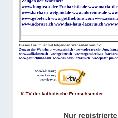
Zeugen der Wahrheit
www.Jungfrau-der-Eucharistie.de
www.maria-die
www.barbara-weigand.de
www.adoremus.de
www.
www.gebete.ch
www.gottliebtuns.com
www.assisi.
www.adorare.ch
www.das-haus-lazarus.ch
www.wa
Dieses Forum ist mit folgenden Webseiten verlinkt
Zeugen der Wahrheit
-
www.assisi.ch
-
www.adorare.ch
-
Jungfrau.d
www.wallfahrten.ch
-
www.gebete.ch
-
www.segenskreis.at
-
barbara
www.gottliebtuns.com
-
www.das-haus-lazarus.ch
-
www.pater-pio.de
www3.k-tv.org
www.k-tv.org
www.k-tv.at
K-TV der katholische Fernsehsender
Nur registrier