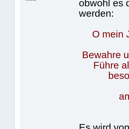
obwohl es 
werden:
O mein 
Bewahre un
Führe a
beso
am
Es wird vo