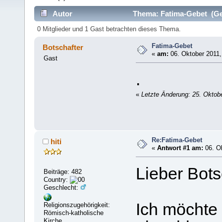
Autor
Thema: Fatima-Gebet (Ge
0 Mitglieder und 1 Gast betrachten dieses Thema.
Fatima-Gebet
Botschafter
«
am:
06. Oktober 2011,
Gast
.
«
Letzte Änderung: 25. Oktobe
Re:Fatima-Gebet
hiti
«
Antwort #1 am:
06. Ok
Lieber Bots
Beiträge: 482
Country:
Geschlecht:
Ich möchte
Religionszugehörigkeit:
Römisch-katholische
Kirche