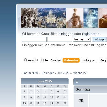
Willkommen
Gast
. Bitte
einloggen
oder
registrieren
.
Einloggen mit Benutzername, Passwort und Sitzungslä
Übersicht
Hilfe
Suche
Kalender
Einloggen
Regi
Forum ZDW
»
Kalender
»
Juli 2025
»
Woche 27
«
Juni 2025
S
M
D
M
D
F
S
Sonntag
1
2
3
4
5
6
7
8
9
10
11
12
13
14
29
15
16
17
18
19
20
21