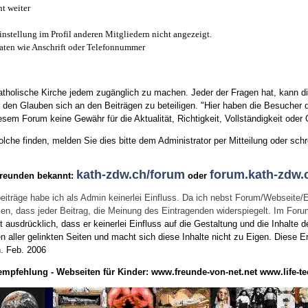
t weiter
instellung im Profil anderen Mitgliedern nicht angezeigt.
aten wie Anschrift oder Telefonnummer
tholische Kirche jedem zugänglich zu machen. Jeder der Fragen hat, kann di
den Glauben sich an den Beiträgen zu beteiligen. "Hier haben die Besucher d
sem Forum keine Gewähr für die Aktualität, Richtigkeit, Vollständigkeit oder Q
he finden, melden Sie dies bitte dem Administrator per Mitteilung oder schr
kath-zdw.ch/forum
forum.kath-zdw.
Freunden bekannt:
oder
eiträge habe ich als Admin keinerlei Einfluss. Da ich nebst Forum/Webseite/
wissen, dass jeder Beitrag, die Meinung des Eintragenden widerspiegelt. Im Fo
usdrücklich, dass er keinerlei Einfluss auf die Gestaltung und die Inhalte d
en aller gelinkten Seiten und macht sich diese Inhalte nicht zu Eigen.
Diese Er
n.
Feb. 2006
empfehlung - Webseiten für Kinder:
www.freunde-von-net.net
www.life-te