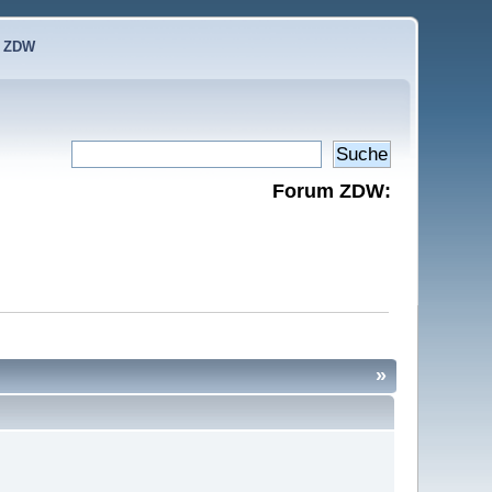
e ZDW
Forum ZDW:
»