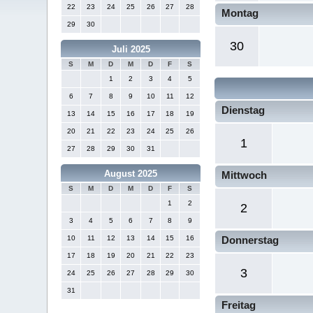
22
23
24
25
26
27
28
Montag
29
30
30
Juli 2025
S
M
D
M
D
F
S
1
2
3
4
5
6
7
8
9
10
11
12
Dienstag
13
14
15
16
17
18
19
20
21
22
23
24
25
26
1
27
28
29
30
31
August 2025
Mittwoch
S
M
D
M
D
F
S
1
2
2
3
4
5
6
7
8
9
10
11
12
13
14
15
16
Donnerstag
17
18
19
20
21
22
23
3
24
25
26
27
28
29
30
31
Freitag