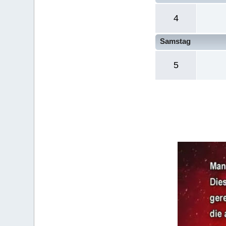
4
Samstag
5