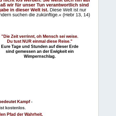
aß wir für unser Tun verantwortlich sind
abe in dieser Welt ist.
Diese Welt ist nur
ndern suchen die zukünftige.« (Hebr 13, 14)
"Die Zeit verrinnt, oh Mensch sei weise.
Du tust NUR einmal diese Reise."
Eure Tage und Stunden auf dieser Erde
sind gemessen an der Ewigkeit ein
Wimpernschlag.
bedeutet Kampf
-
 ist kostenlos
.
den Pfad der Wahrheit,