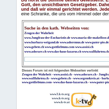
Gott, den unsichtbaren Gesetzgeber. Daher
und daß wir einmal gerichtet werden. Jeder
eine Schranke, die uns vom Himmel oder der H
Suche in den kath. Webseiten von:
Zeugen der Wahrheit
www.Jungfrau-der-Eucharistie.de
www.maria-die-makellose.d
www.barbara-weigand.de
www.adoremus.de
www.pater-pio.de
www.gebete.ch
www.gottliebtuns.com
www.assisi.ch
www.adorare.ch
www.das-haus-lazarus.ch
www.wallfahrten.ch
Dieses Forum ist mit folgenden Webseiten verlinkt
Zeugen der Wahrheit
-
www.assisi.ch
-
www.adorare.ch
-
Jungfra
www.wallfahrten.ch
-
www.gebete.ch
-
www.segenskreis.at
-
barb
www.gottliebtuns.com
-
www.das-haus-lazarus.ch
-
www.pater-pi
www3.k-tv.org
www.k-tv.org
www.k-tv.at