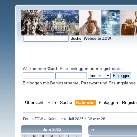
Webseite ZDW
Willkommen
Gast
. Bitte
einloggen
oder
registrieren
.
Einloggen mit Benutzername, Passwort und Sitzungslänge
Übersicht
Hilfe
Suche
Kalender
Einloggen
Registr
Forum ZDW
»
Kalender
»
Juli 2025
»
Woche 28
«
Juni 2025
S
M
D
M
D
F
S