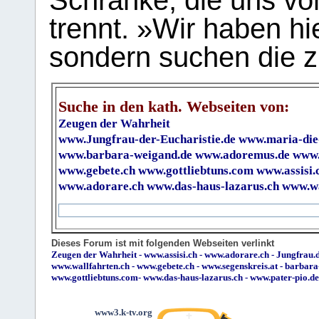
Schranke, die uns vo
trennt. »Wir haben hi
sondern suchen die z
Suche in den kath. Webseiten von:
Zeugen der Wahrheit
www.Jungfrau-der-Eucharistie.de
www.maria-die
www.barbara-weigand.de
www.adoremus.de
www.
www.gebete.ch
www.gottliebtuns.com
www.assisi.
www.adorare.ch
www.das-haus-lazarus.ch
www.wa
Dieses Forum ist mit folgenden Webseiten verlinkt
Zeugen der Wahrheit
-
www.assisi.ch
-
www.adorare.ch
-
Jungfrau.d
www.wallfahrten.ch
-
www.gebete.ch
-
www.segenskreis.at
-
barbara
www.gottliebtuns.com
-
www.das-haus-lazarus.ch
-
www.pater-pio.de
www3.k-tv.org