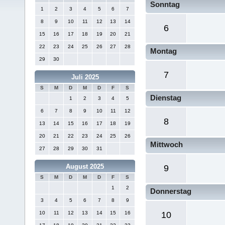
Sonntag
1
2
3
4
5
6
7
8
9
10
11
12
13
14
6
15
16
17
18
19
20
21
22
23
24
25
26
27
28
Montag
29
30
7
Juli 2025
S
M
D
M
D
F
S
Dienstag
1
2
3
4
5
6
7
8
9
10
11
12
8
13
14
15
16
17
18
19
20
21
22
23
24
25
26
Mittwoch
27
28
29
30
31
August 2025
9
S
M
D
M
D
F
S
1
2
Donnerstag
3
4
5
6
7
8
9
10
11
12
13
14
15
16
10