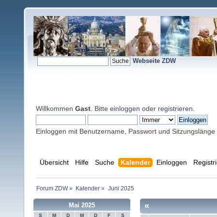
Webseite ZDW
Willkommen
Gast
. Bitte
einloggen
oder
registrieren
.
Einloggen mit Benutzername, Passwort und Sitzungslänge
Übersicht
Hilfe
Suche
Kalender
Einloggen
Registr
Forum ZDW
»
Kalender
»
Juni 2025
«
Mai 2025
S
M
D
M
D
F
S