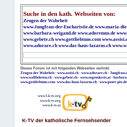
Suche in den kath. Webseiten von:
Zeugen der Wahrheit
www.Jungfrau-der-Eucharistie.de
www.maria-die
www.barbara-weigand.de
www.adoremus.de
www.
www.gebete.ch
www.gottliebtuns.com
www.assisi.
www.adorare.ch
www.das-haus-lazarus.ch
www.wa
Dieses Forum ist mit folgenden Webseiten verlinkt
Zeugen der Wahrheit
-
www.assisi.ch
-
www.adorare.ch
-
Jungfrau.d
www.wallfahrten.ch
-
www.gebete.ch
-
www.segenskreis.at
-
barbara
www.gottliebtuns.com
-
www.das-haus-lazarus.ch
-
www.pater-pio.de
www3.k-tv.org
www.k-tv.org
www.k-tv.at
K-TV der katholische Fernsehsender