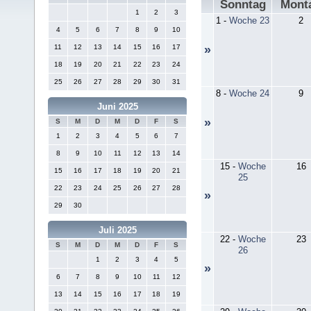
Sonntag
Mont
1
2
3
1
-
Woche 23
2
4
5
6
7
8
9
10
11
12
13
14
15
16
17
»
18
19
20
21
22
23
24
25
26
27
28
29
30
31
8
-
Woche 24
9
Juni 2025
»
S
M
D
M
D
F
S
1
2
3
4
5
6
7
8
9
10
11
12
13
14
15
-
Woche
16
15
16
17
18
19
20
21
25
22
23
24
25
26
27
28
»
29
30
Juli 2025
22
-
Woche
23
S
M
D
M
D
F
S
26
1
2
3
4
5
»
6
7
8
9
10
11
12
13
14
15
16
17
18
19