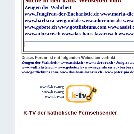
Suche in den kath. Webseiten von:
Zeugen der Wahrheit
www.Jungfrau-der-Eucharistie.de
www.maria-die
www.barbara-weigand.de
www.adoremus.de
www.
www.gebete.ch
www.gottliebtuns.com
www.assisi.
www.adorare.ch
www.das-haus-lazarus.ch
www.wa
Dieses Forum ist mit folgenden Webseiten verlinkt
Zeugen der Wahrheit
-
www.assisi.ch
-
www.adorare.ch
-
Jungfrau.d
www.wallfahrten.ch
-
www.gebete.ch
-
www.segenskreis.at
-
barbara
www.gottliebtuns.com
-
www.das-haus-lazarus.ch
-
www.pater-pio.de
www3.k-tv.org
www.k-tv.org
www.k-tv.at
K-TV der katholische Fernsehsender