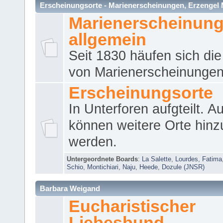
Erscheinungsorte - Marienerscheinungen, Erzengel Micha
Marienerscheinun
allgemein
Seit 1830 häufen sich die
von Marienerscheinungen 
Erscheinungsorte
In Unterforen aufgteilt. 
können weitere Orte hinz
werden.
Untergeordnete Boards
:
La Salette
,
Lourdes
,
Fatima
Schio
,
Montichiari
,
Naju
,
Heede
,
Dozule (JNSR)
Barbara Weigand
Eucharistischer
Liebesbund