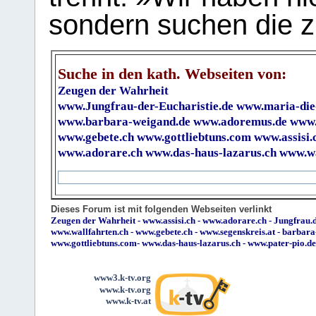
sondern suchen die z
Suche in den kath. Webseiten von:
Zeugen der Wahrheit
www.Jungfrau-der-Eucharistie.de
www.maria-die
www.barbara-weigand.de
www.adoremus.de
www.
www.gebete.ch
www.gottliebtuns.com
www.assisi.
www.adorare.ch
www.das-haus-lazarus.ch
www.wa
Dieses Forum ist mit folgenden Webseiten verlinkt
Zeugen der Wahrheit
-
www.assisi.ch
-
www.adorare.ch
-
Jungfrau.d
www.wallfahrten.ch
-
www.gebete.ch
-
www.segenskreis.at
-
barbara
www.gottliebtuns.com
-
www.das-haus-lazarus.ch
-
www.pater-pio.de
www3.k-tv.org
www.k-tv.org
www.k-tv.at