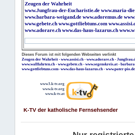
Zeugen der Wahrheit
www.Jungfrau-der-Eucharistie.de
www.maria-die
www.barbara-weigand.de
www.adoremus.de
www.
www.gebete.ch
www.gottliebtuns.com
www.assisi.
www.adorare.ch
www.das-haus-lazarus.ch
www.wa
Dieses Forum ist mit folgenden Webseiten verlinkt
Zeugen der Wahrheit
-
www.assisi.ch
-
www.adorare.ch
-
Jungfrau.d
www.wallfahrten.ch
-
www.gebete.ch
-
www.segenskreis.at
-
barbara
www.gottliebtuns.com
-
www.das-haus-lazarus.ch
-
www.pater-pio.de
www3.k-tv.org
www.k-tv.org
www.k-tv.at
K-TV der katholische Fernsehsender
Nur registrier