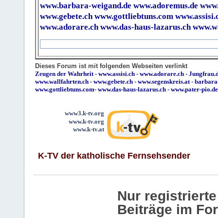
www.barbara-weigand.de
www.adoremus.de
www.
www.gebete.ch
www.gottliebtuns.com
www.assisi.
www.adorare.ch
www.das-haus-lazarus.ch
www.wa
Dieses Forum ist mit folgenden Webseiten verlinkt
Zeugen der Wahrheit
-
www.assisi.ch
-
www.adorare.ch
-
Jungfrau.d
www.wallfahrten.ch
-
www.gebete.ch
-
www.segenskreis.at
-
barbara
www.gottliebtuns.com
-
www.das-haus-lazarus.ch
-
www.pater-pio.de
www3.k-tv.org
www.k-tv.org
www.k-tv.at
K-TV der katholische Fernsehsender
Nur registrier
Beiträge im Fo