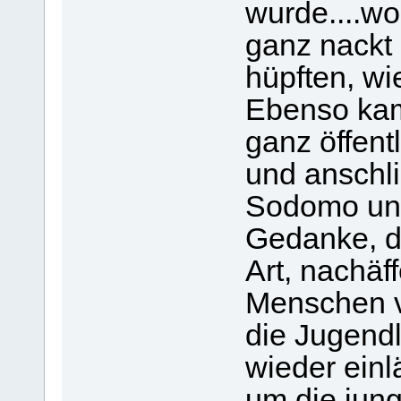
wurde....wo
ganz nackt
hüpften, wi
Ebenso kam 
ganz öffentli
und anschli
Sodomo und
Gedanke, de
Art, nachäf
Menschen v
die Jugend
wieder einlä
um die jun