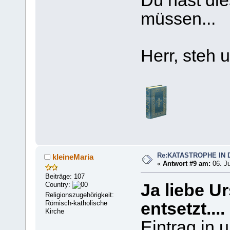
Du hast di
müssen...
Herr, steh u
Re:KATASTROPHE IN 
kleineMaria
«
Antwort #9 am:
06. Ju
Beiträge: 107
Country:
Ja liebe Ur
Religionszugehörigkeit:
Römisch-katholische
entsetzt....
Kirche
Eintrag in