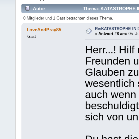
Autor
Thema: KATASTROPHE IN
0 Mitglieder und 1 Gast betrachten dieses Thema.
Re:KATASTROPHE IN 
LoveAndPray85
«
Antwort #8 am:
05. Ju
Gast
Herr...! Hil
Freunden 
Glauben zu
wesentlich s
auch wenn 
beschuldig
sich von u