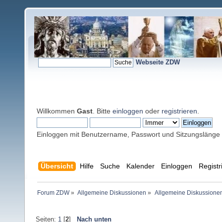
Webseite ZDW
Willkommen
Gast
. Bitte
einloggen
oder
registrieren
.
Einloggen mit Benutzername, Passwort und Sitzungslänge
Übersicht
Hilfe
Suche
Kalender
Einloggen
Registr
Forum ZDW
»
Allgemeine Diskussionen
»
Allgemeine Diskussione
Seiten:
1
[
2
]
Nach unten