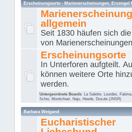
Erscheinungsorte - Marienerscheinungen, Erzengel Micha
Marienerscheinun
allgemein
Seit 1830 häufen sich die
von Marienerscheinungen 
Erscheinungsorte
In Unterforen aufgteilt. 
können weitere Orte hinz
werden.
Untergeordnete Boards
:
La Salette
,
Lourdes
,
Fatima
Schio
,
Montichiari
,
Naju
,
Heede
,
Dozule (JNSR)
Barbara Weigand
Eucharistischer
Liebesbund