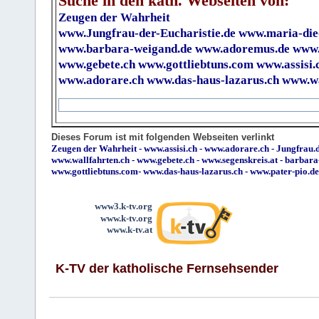
Suche in den kath. Webseiten von:
Zeugen der Wahrheit
www.Jungfrau-der-Eucharistie.de
www.maria-die
www.barbara-weigand.de
www.adoremus.de
www.
www.gebete.ch
www.gottliebtuns.com
www.assisi.
www.adorare.ch
www.das-haus-lazarus.ch
www.wa
Dieses Forum ist mit folgenden Webseiten verlinkt
Zeugen der Wahrheit
-
www.assisi.ch
-
www.adorare.ch
-
Jungfrau.d
www.wallfahrten.ch
-
www.gebete.ch
-
www.segenskreis.at
-
barbara
www.gottliebtuns.com
-
www.das-haus-lazarus.ch
-
www.pater-pio.de
www3.k-tv.org
www.k-tv.org
www.k-tv.at
K-TV der katholische Fernsehsender