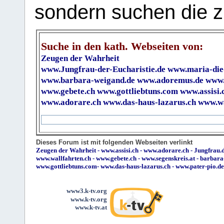
sondern suchen die z
Suche in den kath. Webseiten von:
Zeugen der Wahrheit
www.Jungfrau-der-Eucharistie.de
www.maria-die
www.barbara-weigand.de
www.adoremus.de
www.
www.gebete.ch
www.gottliebtuns.com
www.assisi.
www.adorare.ch
www.das-haus-lazarus.ch
www.wa
Dieses Forum ist mit folgenden Webseiten verlinkt
Zeugen der Wahrheit
-
www.assisi.ch
-
www.adorare.ch
-
Jungfrau.d
www.wallfahrten.ch
-
www.gebete.ch
-
www.segenskreis.at
-
barbara
www.gottliebtuns.com
-
www.das-haus-lazarus.ch
-
www.pater-pio.de
www3.k-tv.org
www.k-tv.org
www.k-tv.at