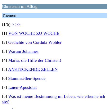
Christsein im Alltag
Themen
(1/6)
>
>>
[1]
VON WOCHE ZU WOCHE
[2]
Gedichte von Cordula Wöhler
[3]
Warum Johannes
[4]
Maria, die Hilfe der Christen!
[5]
ANSTECKENDE ZELLEN
[6]
Stammzellen-Spende
[7]
Laien-Apostolat
[8]
Was ist meine Bestimmung im Leben, wie erkenne ich
sie?