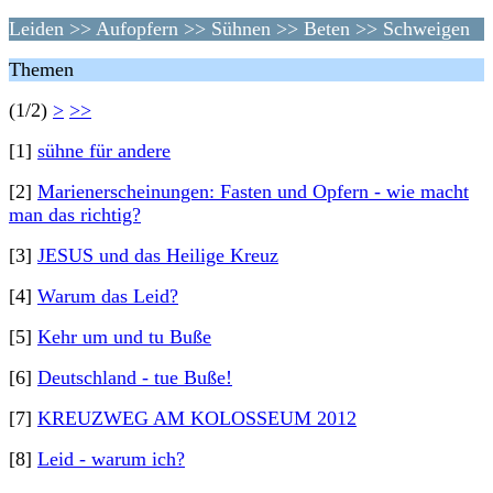
Leiden >> Aufopfern >> Sühnen >> Beten >> Schweigen
Themen
(1/2)
>
>>
[1]
sühne für andere
[2]
Marienerscheinungen: Fasten und Opfern - wie macht
man das richtig?
[3]
JESUS und das Heilige Kreuz
[4]
Warum das Leid?
[5]
Kehr um und tu Buße
[6]
Deutschland - tue Buße!
[7]
KREUZWEG AM KOLOSSEUM 2012
[8]
Leid - warum ich?