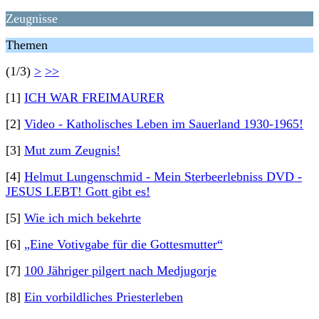
Zeugnisse
Themen
(1/3)
>
>>
[1]
ICH WAR FREIMAURER
[2]
Video - Katholisches Leben im Sauerland 1930-1965!
[3]
Mut zum Zeugnis!
[4]
Helmut Lungenschmid - Mein Sterbeerlebniss DVD -
JESUS LEBT! Gott gibt es!
[5]
Wie ich mich bekehrte
[6]
„Eine Votivgabe für die Gottesmutter“
[7]
100 Jähriger pilgert nach Medjugorje
[8]
Ein vorbildliches Priesterleben