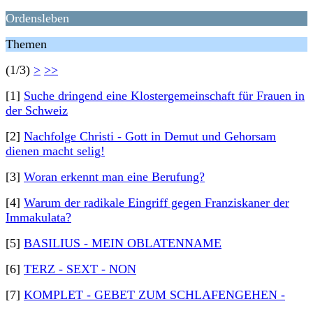
Ordensleben
Themen
(1/3)
>
>>
[1]
Suche dringend eine Klostergemeinschaft für Frauen in
der Schweiz
[2]
Nachfolge Christi - Gott in Demut und Gehorsam
dienen macht selig!
[3]
Woran erkennt man eine Berufung?
[4]
Warum der radikale Eingriff gegen Franziskaner der
Immakulata?
[5]
BASILIUS - MEIN OBLATENNAME
[6]
TERZ - SEXT - NON
[7]
KOMPLET - GEBET ZUM SCHLAFENGEHEN -