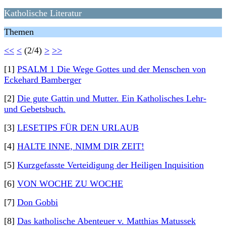
Katholische Literatur
Themen
<<
<
(2/4)
>
>>
[1]
PSALM 1 Die Wege Gottes und der Menschen von
Eckehard Bamberger
[2]
Die gute Gattin und Mutter. Ein Katholisches Lehr-
und Gebetsbuch.
[3]
LESETIPS FÜR DEN URLAUB
[4]
HALTE INNE, NIMM DIR ZEIT!
[5]
Kurzgefasste Verteidigung der Heiligen Inquisition
[6]
VON WOCHE ZU WOCHE
[7]
Don Gobbi
[8]
Das katholische Abenteuer v. Matthias Matussek