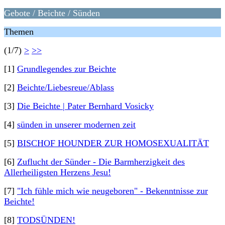
Gebote / Beichte / Sünden
Themen
(1/7)
>
>>
[1]
Grundlegendes zur Beichte
[2]
Beichte/Liebesreue/Ablass
[3]
Die Beichte | Pater Bernhard Vosicky
[4]
sünden in unserer modernen zeit
[5]
BISCHOF HOUNDER ZUR HOMOSEXUALITÄT
[6]
Zuflucht der Sünder - Die Barmherzigkeit des
Allerheiligsten Herzens Jesu!
[7]
"Ich fühle mich wie neugeboren" - Bekenntnisse zur
Beichte!
[8]
TODSÜNDEN!