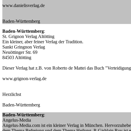
www.danielisverlag.de
Baden-Württemberg
Baden-Württemberg
:
St. Grignon Verlag Altötting
Ein kleiner, aber feiner Verlag der Tradition.
Sankt Gringnon Verlag
Neuöttinger Str. 69
84503 Altötting
Dieser Verlag hat z.B. von Roberto de Mattei das Buch "Verteidigung
www.grignon-verlag.de
Herzlichst
Baden-Württemberg
Baden-Württemberg
:
Angelus-Media
Angelus-Media.com ist ein kleiner Verlag in München. Hervorzuheben 
dem Thema Befreiung und dem Thema Heilung. P. Gishlain Roy ist ein 