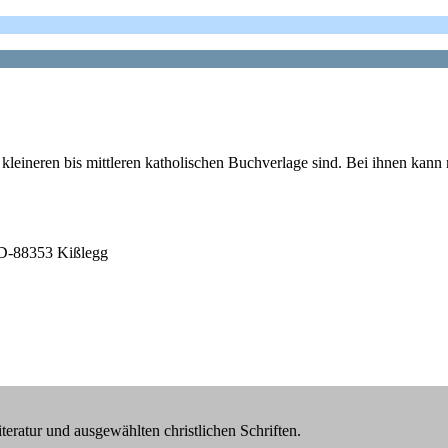
, kleineren bis mittleren katholischen Buchverlage sind. Bei ihnen kann
; D-88353 Kißlegg
iteratur und ausgewählten christlichen Schriften.