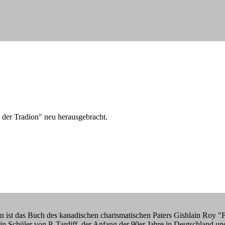
 der Tradion" neu herausgebracht.
ist das Buch des kanadischen charismatischen Paters Gishlain Roy "Fre
Schüler von P. Tardiff, der Anfang der 90er Jahre in Deutschland und