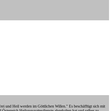
i und Heil werden im Göttlichen Willen." Es beschäfftigt sich mit
 Österreich Heilungsgottesdienste abgehalten hat und selber zu