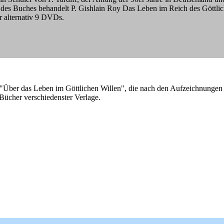
des Buches behandelt P. Gishlain Roy Das Leben im Reich des Göttlic
r alternativ 9 DVDs.
r "Über das Leben im Göttlichen Willen", die nach den Aufzeichnungen
 Bücher verschiedenster Verlage.