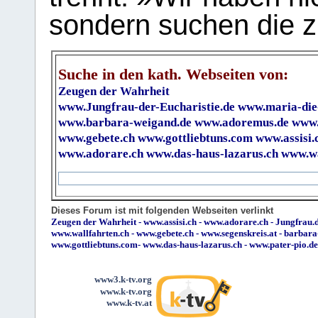
sondern suchen die z
Suche in den kath. Webseiten von:
Zeugen der Wahrheit
www.Jungfrau-der-Eucharistie.de
www.maria-die
www.barbara-weigand.de
www.adoremus.de
www.
www.gebete.ch
www.gottliebtuns.com
www.assisi.
www.adorare.ch
www.das-haus-lazarus.ch
www.wa
Dieses Forum ist mit folgenden Webseiten verlinkt
Zeugen der Wahrheit
-
www.assisi.ch
-
www.adorare.ch
-
Jungfrau.d
www.wallfahrten.ch
-
www.gebete.ch
-
www.segenskreis.at
-
barbara
www.gottliebtuns.com
-
www.das-haus-lazarus.ch
-
www.pater-pio.de
www3.k-tv.org
www.k-tv.org
www.k-tv.at