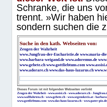
Schranke, die uns vo
trennt. »Wir haben hi
sondern suchen die z
Suche in den kath. Webseiten von:
Zeugen der Wahrheit
www.Jungfrau-der-Eucharistie.de
www.maria-die
www.barbara-weigand.de
www.adoremus.de
www.
www.gebete.ch
www.gottliebtuns.com
www.assisi.
www.adorare.ch
www.das-haus-lazarus.ch
www.wa
Dieses Forum ist mit folgenden Webseiten verlinkt
Zeugen der Wahrheit
-
www.assisi.ch
-
www.adorare.ch
-
Jungfrau.d
www.wallfahrten.ch
-
www.gebete.ch
-
www.segenskreis.at
-
barbara
www.gottliebtuns.com
-
www.das-haus-lazarus.ch
-
www.pater-pio.de