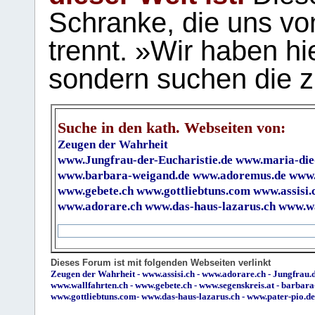
Schranke, die uns vo
trennt. »Wir haben hi
sondern suchen die z
Suche in den kath. Webseiten von:
Zeugen der Wahrheit
www.Jungfrau-der-Eucharistie.de
www.maria-die
www.barbara-weigand.de
www.adoremus.de
www.
www.gebete.ch
www.gottliebtuns.com
www.assisi.
www.adorare.ch
www.das-haus-lazarus.ch
www.wa
Dieses Forum ist mit folgenden Webseiten verlinkt
Zeugen der Wahrheit
-
www.assisi.ch
-
www.adorare.ch
-
Jungfrau.d
www.wallfahrten.ch
-
www.gebete.ch
-
www.segenskreis.at
-
barbara
www.gottliebtuns.com
-
www.das-haus-lazarus.ch
-
www.pater-pio.de