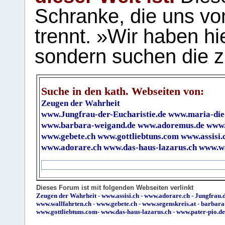
Schranke, die uns vo
trennt. »Wir haben hi
sondern suchen die z
Suche in den kath. Webseiten von:
Zeugen der Wahrheit
www.Jungfrau-der-Eucharistie.de
www.maria-die
www.barbara-weigand.de
www.adoremus.de
www.
www.gebete.ch
www.gottliebtuns.com
www.assisi.
www.adorare.ch
www.das-haus-lazarus.ch
www.wa
Dieses Forum ist mit folgenden Webseiten verlinkt
Zeugen der Wahrheit
-
www.assisi.ch
-
www.adorare.ch
-
Jungfrau.d
www.wallfahrten.ch
-
www.gebete.ch
-
www.segenskreis.at
-
barbara
www.gottliebtuns.com
-
www.das-haus-lazarus.ch
-
www.pater-pio.de