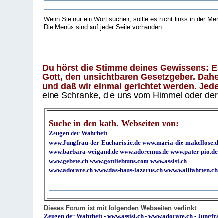
Wenn Sie nur ein Wort suchen, sollte es nicht links in der Me
Die Menüs sind auf jeder Seite vorhanden.
.
Du hörst die Stimme deines Gewissens: Es 
Gott, den unsichtbaren Gesetzgeber. Daher
und daß wir einmal gerichtet werden. Jeder
eine Schranke, die uns vom Himmel oder der H
Suche in den kath. Webseiten von:
Zeugen der Wahrheit
www.Jungfrau-der-Eucharistie.de
www.maria-die-makellose.d
www.barbara-weigand.de
www.adoremus.de
www.pater-pio.de
www.gebete.ch
www.gottliebtuns.com
www.assisi.ch
www.adorare.ch
www.das-haus-lazarus.ch
www.wallfahrten.ch
Dieses Forum ist mit folgenden Webseiten verlinkt
Zeugen der Wahrheit
-
www.assisi.ch
-
www.adorare.ch
-
Jungfra