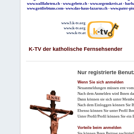
www.wallfahrten.ch
-
www.gebete.ch
-
www.segenskreis.at
-
barb
www.gottliebtuns.com
-
www.das-haus-lazarus.ch
-
www.pater-pi
www3.k-tv.org
www.k-tv.org
www.k-tv.at
K-TV der katholische Fernsehsender
Nur registrierte Ben
Wenn Sie sich anmelden
Neuanmeldungen müssen erst vom 
Nach dem Anmelden wird Ihnen das
Dann können sie sich unter Membe
Nach dem Einloggen können Sie Ihr
Ebenso können Sie unter Profil Ihr
Unter Profil/Profil können Sie ein
Vorteile beim anmelden
Sie können Ihren Beitrag nachträgl