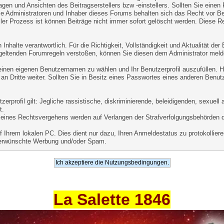
agen und Ansichten des Beitragserstellers bzw -einstellers. Sollten Sie einen
ie Administratoren und Inhaber dieses Forums behalten sich das Recht vor Beit
er Prozess ist können Beiträge nicht immer sofort gelöscht werden. Diese Re
Inhalte verantwortlich. Für die Richtigkeit, Vollständigkeit und Aktualität de
geltenden Forumregeln verstoßen, können Sie diesen dem Administrator meld
 einen eigenen Benutzernamen zu wählen und Ihr Benutzerprofil auszufüllen. 
an Dritte weiter. Sollten Sie in Besitz eines Passwortes eines anderen Benut
.
rprofil gilt: Jegliche rassistische, diskriminierende, beleidigenden, sexuel
t.
le eines Rechtsvergehens werden auf Verlangen der Strafverfolgungsbehörden 
Ihrem lokalen PC. Dies dient nur dazu, Ihren Anmeldestatus zu protokollieren
unerwünschte Werbung und/oder Spam.
La Salette 1846