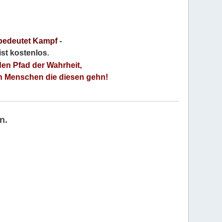
bedeutet Kampf
-
 ist kostenlos
.
den Pfad der Wahrheit,
an Menschen die diesen gehn!
n.