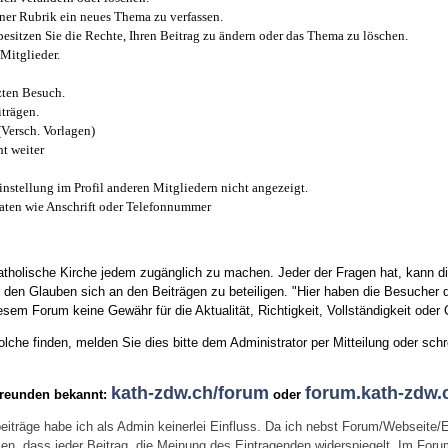
iner Rubrik ein neues Thema zu verfassen.
esitzen Sie die Rechte, Ihren Beitrag zu ändern oder das Thema zu löschen.
Mitglieder.
zten Besuch.
trägen.
(Versch. Vorlagen)
t weiter
instellung im Profil anderen Mitgliedern nicht angezeigt.
aten wie Anschrift oder Telefonnummer
tholische Kirche jedem zugänglich zu machen. Jeder der Fragen hat, kann di
den Glauben sich an den Beiträgen zu beteiligen. "Hier haben die Besucher d
sem Forum keine Gewähr für die Aktualität, Richtigkeit, Vollständigkeit oder Q
he finden, melden Sie dies bitte dem Administrator per Mitteilung oder schr
kath-zdw.ch/forum
forum.kath-zdw.
Freunden bekannt:
oder
eiträge habe ich als Admin keinerlei Einfluss. Da ich nebst Forum/Webseite/
wissen, dass jeder Beitrag, die Meinung des Eintragenden widerspiegelt. Im Fo