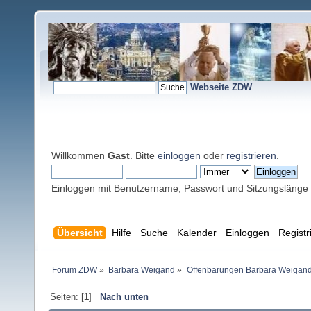
Webseite ZDW
Willkommen
Gast
. Bitte
einloggen
oder
registrieren
.
Einloggen mit Benutzername, Passwort und Sitzungslänge
Übersicht
Hilfe
Suche
Kalender
Einloggen
Registr
Forum ZDW
»
Barbara Weigand
»
Offenbarungen Barbara Weigan
Seiten: [
1
]
Nach unten