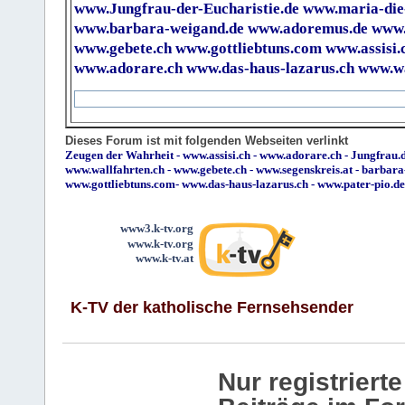
www.Jungfrau-der-Eucharistie.de
www.maria-die
www.barbara-weigand.de
www.adoremus.de
www.
www.gebete.ch
www.gottliebtuns.com
www.assisi.
www.adorare.ch
www.das-haus-lazarus.ch
www.wa
Dieses Forum ist mit folgenden Webseiten verlinkt
Zeugen der Wahrheit
-
www.assisi.ch
-
www.adorare.ch
-
Jungfrau.d
www.wallfahrten.ch
-
www.gebete.ch
-
www.segenskreis.at
-
barbara
www.gottliebtuns.com
-
www.das-haus-lazarus.ch
-
www.pater-pio.de
www3.k-tv.org
www.k-tv.org
www.k-tv.at
K-TV der katholische Fernsehsender
Nur registrier