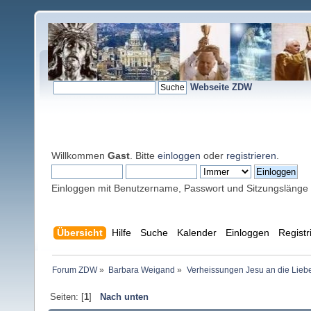
Webseite ZDW
Willkommen
Gast
. Bitte
einloggen
oder
registrieren
.
Einloggen mit Benutzername, Passwort und Sitzungslänge
Übersicht
Hilfe
Suche
Kalender
Einloggen
Registr
Forum ZDW
»
Barbara Weigand
»
Verheissungen Jesu an die Lieb
Seiten: [
1
]
Nach unten