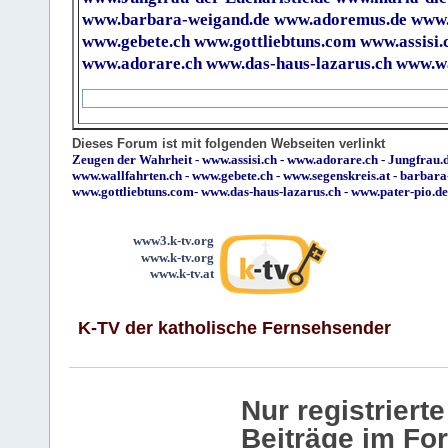
www.barbara-weigand.de
www.adoremus.de
www.
www.gebete.ch
www.gottliebtuns.com
www.assisi.
www.adorare.ch
www.das-haus-lazarus.ch
www.wa
Dieses Forum ist mit folgenden Webseiten verlinkt
Zeugen der Wahrheit
-
www.assisi.ch
-
www.adorare.ch
-
Jungfrau.d
www.wallfahrten.ch
-
www.gebete.ch
-
www.segenskreis.at
-
barbara
www.gottliebtuns.com
-
www.das-haus-lazarus.ch
-
www.pater-pio.de
www3.k-tv.org
www.k-tv.org
www.k-tv.at
K-TV der katholische Fernsehsender
Nur registrier
Beiträge im Fo