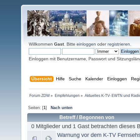
Willkommen
Gast
. Bitte
einloggen
oder
registrieren
.
Einloggen mit Benutzername, Passwort und Sitzungslä
Übersicht
Hilfe
Suche
Kalender
Einloggen
Regi
Forum ZDW
»
Empfehlungen
»
Aktuelles K-TV- EWTN und Radio 
Seiten: [
1
]
Nach unten
Betreff
/
Begonnen von
0 Mitglieder und 1 Gast betrachten dieses 
Warnung vor dem K-TV Fernseh