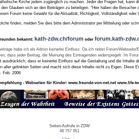
tholische Kirche jedem zugänglich zu machen. Jeder der Fragen hat, kann di
den Glauben sich an den Beiträgen zu beteiligen. "Hier haben die Besucher d
sem Forum keine Gewähr für die Aktualität, Richtigkeit, Vollständigkeit oder Q
he finden, melden Sie dies bitte dem Administrator per Mitteilung oder schr
kath-zdw.ch/forum
forum.kath-zdw.
Freunden bekannt:
oder
eiträge habe ich als Admin keinerlei Einfluss. Da ich nebst Forum/Webseite/
wissen, dass jeder Beitrag, die Meinung des Eintragenden widerspiegelt. Im Fo
usdrücklich, dass er keinerlei Einfluss auf die Gestaltung und die Inhalte d
en aller gelinkten Seiten und macht sich diese Inhalte nicht zu Eigen.
Diese Er
n.
Feb. 2006
empfehlung - Webseiten für Kinder:
www.freunde-von-net.net
www.life-te
Seiten-Aufrufe in ZDW
48 757 051