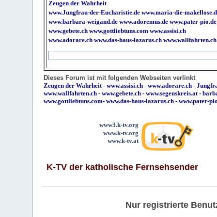
Zeugen der Wahrheit
www.Jungfrau-der-Eucharistie.de
www.maria-die-makellose.d
www.barbara-weigand.de
www.adoremus.de
www.pater-pio.de
www.gebete.ch
www.gottliebtuns.com
www.assisi.ch
www.adorare.ch
www.das-haus-lazarus.ch
www.wallfahrten.ch
Dieses Forum ist mit folgenden Webseiten verlinkt
Zeugen der Wahrheit
-
www.assisi.ch
-
www.adorare.ch
-
Jungfra
www.wallfahrten.ch
-
www.gebete.ch
-
www.segenskreis.at
-
barb
www.gottliebtuns.com
-
www.das-haus-lazarus.ch
-
www.pater-pi
www3.k-tv.org
www.k-tv.org
www.k-tv.at
K-TV der katholische Fernsehsender
Nur registrierte Ben