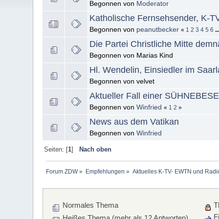
Begonnen von
Moderator
Katholische Fernsehsender, K-
Begonnen von
peanutbecker
«
1
2
3
4
5
6
.
Die Partei Christliche Mitte dem
Begonnen von Marias Kind
Hl. Wendelin, Einsiedler im Saar
Begonnen von velvet
Aktueller Fall einer SÜHNEBE
Begonnen von
Winfried
«
1
2
»
News aus dem Vatikan
Begonnen von
Winfried
Seiten: [
1
]
Nach oben
Forum ZDW
»
Empfehlungen
»
Aktuelles K-TV- EWTN und Radio 
Normales Thema
T
Fi
Heißes Thema (mehr als 12 Antworten)