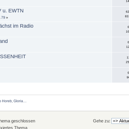
14
TV u. EWTN
62
83
..
79
»
nächst im Radio
0
10
land
0
12
SESSENHEIT
1
25
0
9
Horeb, Gloria....
hema geschlossen
Gehe zu:
xiertes Thema