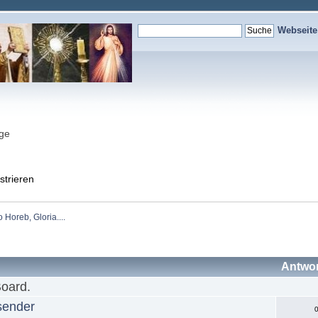
Webseit
nge
strieren
Horeb, Gloria....
Antwo
Board.
sender
0