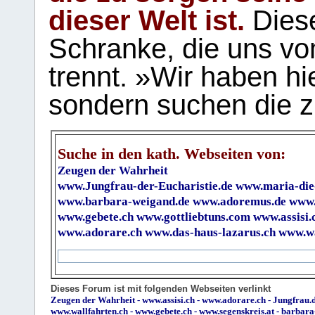
dieser Welt ist.
Diese
Schranke, die uns vo
trennt. »Wir haben hi
sondern suchen die z
Suche in den kath. Webseiten von:
Zeugen der Wahrheit
www.Jungfrau-der-Eucharistie.de
www.maria-die
www.barbara-weigand.de
www.adoremus.de
www.
www.gebete.ch
www.gottliebtuns.com
www.assisi.
www.adorare.ch
www.das-haus-lazarus.ch
www.wa
Dieses Forum ist mit folgenden Webseiten verlinkt
Zeugen der Wahrheit
-
www.assisi.ch
-
www.adorare.ch
-
Jungfrau.d
www.wallfahrten.ch
-
www.gebete.ch
-
www.segenskreis.at
-
barbara