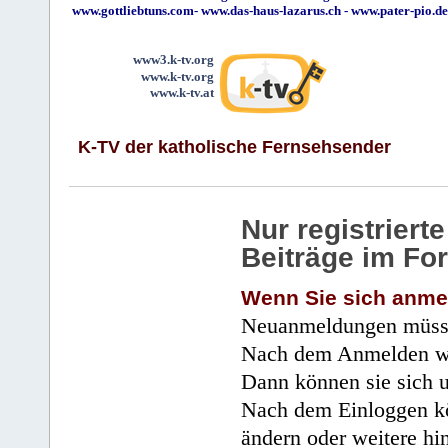
www.gottliebtuns.com
-
www.das-haus-lazarus.ch
-
www.pater-pio.de
www3.k-tv.org
www.k-tv.org
www.k-tv.at
K-TV der katholische Fernsehsender
Nur registrier
Beiträge im Fo
Wenn Sie sich anme
Neuanmeldungen müsse
Nach dem Anmelden wir
Dann können sie sich 
Nach dem Einloggen kö
ändern oder weitere hi