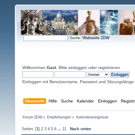
Webseite ZDW
Willkommen
Gast
. Bitte
einloggen
oder
registrieren
.
Einloggen mit Benutzername, Passwort und Sitzungslänge
Übersicht
Hilfe
Suche
Kalender
Einloggen
Registr
Forum ZDW
»
Empfehlungen
»
Kalenderereignisse
Seiten: [
1
]
2
3
4
5
6
...
11
Nach unten