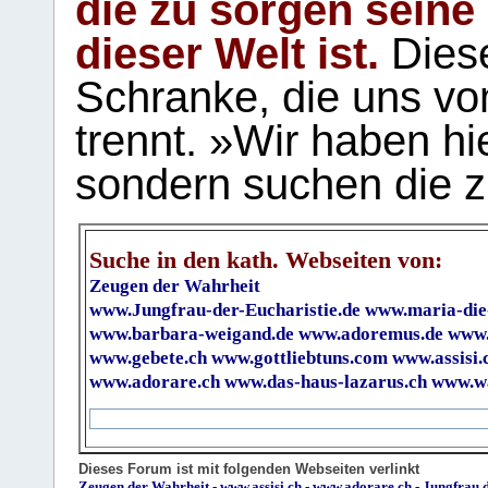
die zu sorgen seine
dieser Welt ist.
Diese
Schranke, die uns vo
trennt. »Wir haben hi
sondern suchen die z
Suche in den kath. Webseiten von:
Zeugen der Wahrheit
www.Jungfrau-der-Eucharistie.de
www.maria-die
www.barbara-weigand.de
www.adoremus.de
www.
www.gebete.ch
www.gottliebtuns.com
www.assisi.
www.adorare.ch
www.das-haus-lazarus.ch
www.wa
Dieses Forum ist mit folgenden Webseiten verlinkt
Zeugen der Wahrheit
-
www.assisi.ch
-
www.adorare.ch
-
Jungfrau.d