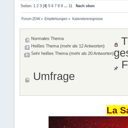
Seiten:
1
2
3
[
4
]
5
6
7
8
9
...
11
Nach oben
Forum ZDW
»
Empfehlungen
»
Kalenderereignisse
T
Normales Thema
Heißes Thema (mehr als 12 Antworten)
ge
Sehr heißes Thema (mehr als 20 Antworten)
F
Umfrage
La S