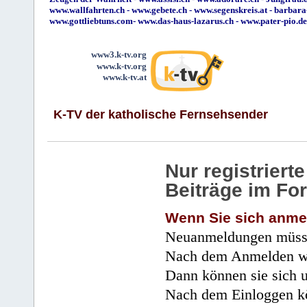
www.wallfahrten.ch
-
www.gebete.ch
-
www.segenskreis.at
-
barbara
www.gottliebtuns.com
-
www.das-haus-lazarus.ch
-
www.pater-pio.de
www3.k-tv.org
www.k-tv.org
www.k-tv.at
K-TV der katholische Fernsehsender
Nur registrier
Beiträge im Fo
Wenn Sie sich anme
Neuanmeldungen müsse
Nach dem Anmelden wir
Dann können sie sich 
Nach dem Einloggen kö