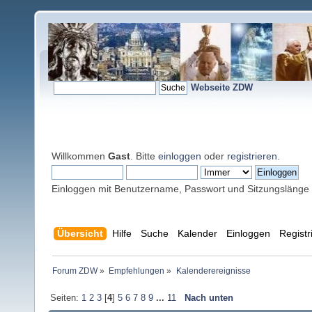
Webseite ZDW
Willkommen
Gast
. Bitte
einloggen
oder
registrieren
.
Einloggen mit Benutzername, Passwort und Sitzungslänge
Übersicht
Hilfe
Suche
Kalender
Einloggen
Registr
Forum ZDW
»
Empfehlungen
»
Kalenderereignisse
Seiten:
1
2
3
[
4
]
5
6
7
8
9
...
11
Nach unten